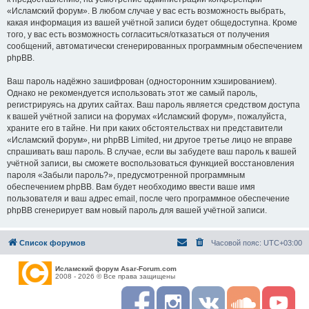
«Исламский форум». В любом случае у вас есть возможность выбрать,
какая информация из вашей учётной записи будет общедоступна. Кроме
того, у вас есть возможность согласиться/отказаться от получения
сообщений, автоматически сгенерированных программным обеспечением
phpBB.
Ваш пароль надёжно зашифрован (односторонним хэшированием).
Однако не рекомендуется использовать этот же самый пароль,
регистрируясь на других сайтах. Ваш пароль является средством доступа
к вашей учётной записи на форумах «Исламский форум», пожалуйста,
храните его в тайне. Ни при каких обстоятельствах ни представители
«Исламский форум», ни phpBB Limited, ни другое третье лицо не вправе
спрашивать ваш пароль. В случае, если вы забудете ваш пароль к вашей
учётной записи, вы сможете воспользоваться функцией восстановления
пароля «Забыли пароль?», предусмотренной программным
обеспечением phpBB. Вам будет необходимо ввести ваше имя
пользователя и ваш адрес email, после чего программное обеспечение
phpBB сгенерирует вам новый пароль для вашей учётной записи.
Список форумов
Часовой пояс:
UTC+03:00
Исламский форум Asar-Forum.com
2008 - 2026 © Все права защищены
F
I
R
S
Y