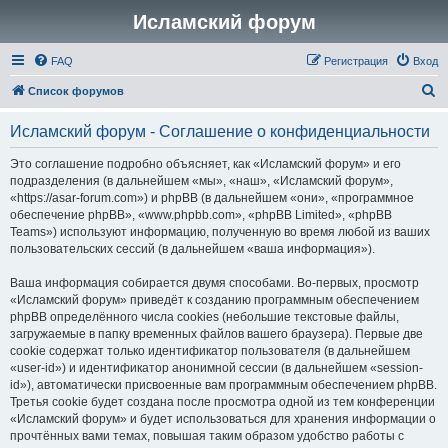
Исламский форум
FAQ
Регистрация
Вход
П
Список форумов
о
Исламский форум - Соглашение о конфиденциальности
и
с
Это соглашение подробно объясняет, как «Исламский форум» и его
подразделения (в дальнейшем «мы», «наш», «Исламский форум»,
к
«https://asar-forum.com») и phpBB (в дальнейшем «они», «программное
обеспечение phpBB», «www.phpbb.com», «phpBB Limited», «phpBB
Teams») используют информацию, полученную во время любой из ваших
пользовательских сессий (в дальнейшем «ваша информация»).
Ваша информация собирается двумя способами. Во-первых, просмотр
«Исламский форум» приведёт к созданию программным обеспечением
phpBB определённого числа cookies (небольшие текстовые файлы,
загружаемые в папку временных файлов вашего браузера). Первые две
cookie содержат только идентификатор пользователя (в дальнейшем
«user-id») и идентификатор анонимной сессии (в дальнейшем «session-
id»), автоматически присвоенные вам программным обеспечением phpBB.
Третья cookie будет создана после просмотра одной из тем конференции
«Исламский форум» и будет использоваться для хранения информации о
прочтённых вами темах, повышая таким образом удобство работы с