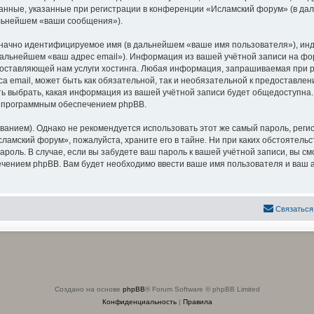
анные, указанные при регистрации в конференции «Исламский форум» (в да
альнейшем «ваши сообщения»).
означно идентифицируемое имя (в дальнейшем «ваше имя пользователя»), ин
 дальнейшем «ваш адрес email»). Информация из вашей учётной записи на 
оставляющей нам услуги хостинга. Любая информация, запрашиваемая при р
са email, может быть как обязательной, так и необязательной к предоставл
ь выбрать, какая информация из вашей учётной записи будет общедоступна. К
х программным обеспечением phpBB.
ием). Однако не рекомендуется использовать этот же самый пароль, регист
ламский форум», пожалуйста, храните его в тайне. Ни при каких обстоятель
 пароль. В случае, если вы забудете ваш пароль к вашей учётной записи, вы
ением phpBB. Вам будет необходимо ввести ваше имя пользователя и ваш а
Связаться
Создано на основе
phpBB
® Forum Software © phpBB Limited
Конфиденциальность
|
Правила