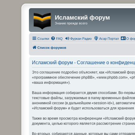
Исламский форум
Знание прежде всего
Ссылки
FAQ
Фуркан Радио
Асар Портал
О фо
Список форумов
Исламский форум - Соглашение о конфиден
Это соглашение подробно объясняет, как «Исламский форум
«программное обеспечение phpBB», «www.phpbb.com», «ph
«ваша информация»).
Ваша информация собирается двумя способами. Во-первы
текстовые файлы, загружаемые в папку временных файлов 
анонимной сессии (в дальнейшем «session-id»), автомати
«Исламский форум» и будет использоваться для хранения
Также во время просмотра конференции «Исламский форум
документа, целью которого является рассмотрение стран
Во-вторых, собираются данные, которые вы сами отправл