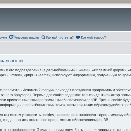
руме
Код регистрации
Как найти ответы?
Где мой вопрос?
циальности
» и его подразделения (в дальнейшем «мы», «наш», «Исламский форум», «htt
pBB Limited», «phpBB Teams») используют информацию, полученную во врем
х, просмотр «Исламский форум» приведёт к созданию программным обеспече
вашего браузера). Первые две cookie содержат только идентификатор польз
чески присвоенные вам программным обеспечением phpBB. Третья cookie буд
 информации о прочтённых вами темах, повышая таким образом удобство ра
» мы можем установить cookies, внешние по отношению к программному обес
иц, созданных исключительно программным обеспечением phpBB.
яете на конференцию. Этими данными могут быть, но не исчерпываются, сл