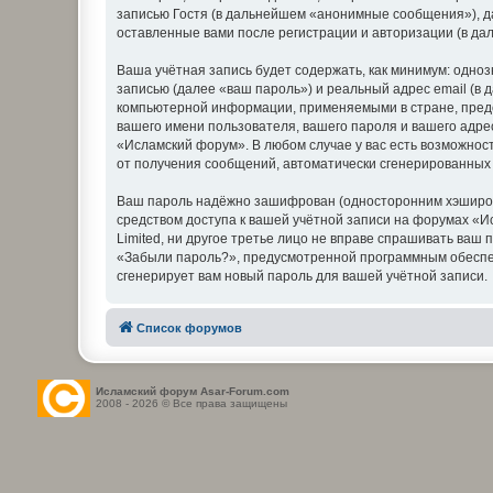
записью Гостя (в дальнейшем «анонимные сообщения»), д
оставленные вами после регистрации и авторизации (в д
Ваша учётная запись будет содержать, как минимум: одн
записью (далее «ваш пароль») и реальный адрес email (в
компьютерной информации, применяемыми в стране, пред
вашего имени пользователя, вашего пароля и вашего адре
«Исламский форум». В любом случае у вас есть возможност
от получения сообщений, автоматически сгенерированны
Ваш пароль надёжно зашифрован (односторонним хэширован
средством доступа к вашей учётной записи на форумах «Ис
Limited, ни другое третье лицо не вправе спрашивать ваш
«Забыли пароль?», предусмотренной программным обеспеч
сгенерирует вам новый пароль для вашей учётной записи.
Список форумов
Исламский форум Asar-Forum.com
2008 - 2026 © Все права защищены