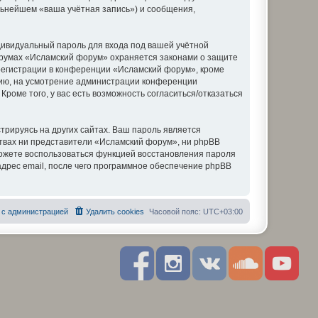
льнейшем «ваша учётная запись») и сообщения,
дивидуальный пароль для входа под вашей учётной
форумах «Исламский форум» охраняется законами о защите
егистрации в конференции «Исламский форум», кроме
ению, на усмотрение администрации конференции
роме того, у вас есть возможность согласиться/отказаться
рируясь на других сайтах. Ваш пароль является
ствах ни представители «Исламский форум», ни phpBB
 сможете воспользоваться функцией восстановления пароля
дрес email, после чего программное обеспечение phpBB
 с администрацией
Удалить cookies
Часовой пояс:
UTC+03:00
F
I
R
S
Y
a
n
S
o
o
c
s
S
u
u
e
t
n
t
b
a
d
u
o
g
c
b
o
r
l
e