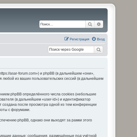
Поиск
Расширенный по
Регистрация
Вход
ps://asar-forum.com») и phpBB (в дальнейшем «они»,
я любой из ваших пользовательских сессий (в дальнейшем
нием phpBB определённого числа cookies (небольшие
ователя (в дальнейшем «user-id») и идентификатор
ет создана после просмотра одной из тем конференции
боты с форумами.
печению phpBB, однако они выходят за рамки этого
едующие данные: сообщения, размещённые под учётной