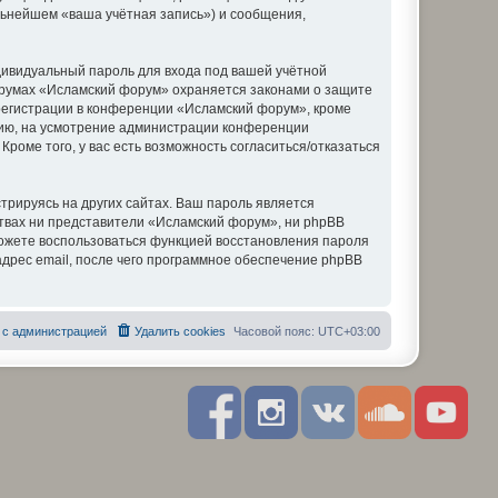
льнейшем «ваша учётная запись») и сообщения,
дивидуальный пароль для входа под вашей учётной
форумах «Исламский форум» охраняется законами о защите
егистрации в конференции «Исламский форум», кроме
ению, на усмотрение администрации конференции
роме того, у вас есть возможность согласиться/отказаться
рируясь на других сайтах. Ваш пароль является
ствах ни представители «Исламский форум», ни phpBB
 сможете воспользоваться функцией восстановления пароля
дрес email, после чего программное обеспечение phpBB
 с администрацией
Удалить cookies
Часовой пояс:
UTC+03:00
F
I
R
S
Y
a
n
S
o
o
c
s
S
u
u
e
t
n
t
b
a
d
u
o
g
c
b
o
r
l
e