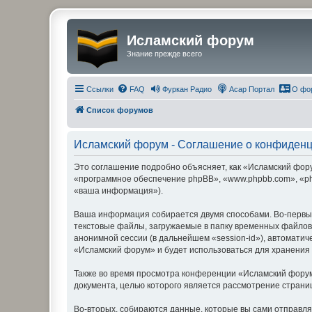
Исламский форум
Знание прежде всего
Ссылки
FAQ
Фуркан Радио
Асар Портал
О фо
Список форумов
Исламский форум - Соглашение о конфиден
Это соглашение подробно объясняет, как «Исламский форум
«программное обеспечение phpBB», «www.phpbb.com», «ph
«ваша информация»).
Ваша информация собирается двумя способами. Во-первы
текстовые файлы, загружаемые в папку временных файлов 
анонимной сессии (в дальнейшем «session-id»), автомати
«Исламский форум» и будет использоваться для хранения
Также во время просмотра конференции «Исламский форум
документа, целью которого является рассмотрение стран
Во-вторых, собираются данные, которые вы сами отправл