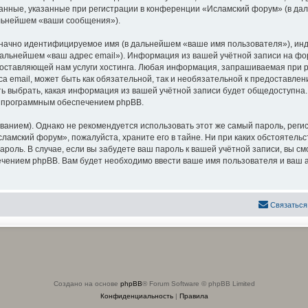
анные, указанные при регистрации в конференции «Исламский форум» (в да
альнейшем «ваши сообщения»).
означно идентифицируемое имя (в дальнейшем «ваше имя пользователя»), ин
 дальнейшем «ваш адрес email»). Информация из вашей учётной записи на 
оставляющей нам услуги хостинга. Любая информация, запрашиваемая при р
са email, может быть как обязательной, так и необязательной к предоставл
ь выбрать, какая информация из вашей учётной записи будет общедоступна. К
х программным обеспечением phpBB.
ием). Однако не рекомендуется использовать этот же самый пароль, регист
ламский форум», пожалуйста, храните его в тайне. Ни при каких обстоятель
 пароль. В случае, если вы забудете ваш пароль к вашей учётной записи, вы
ением phpBB. Вам будет необходимо ввести ваше имя пользователя и ваш а
Связаться
Создано на основе
phpBB
® Forum Software © phpBB Limited
Конфиденциальность
|
Правила