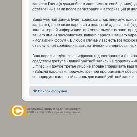
записью Гостя (в дальнейшем «анонимные сообщения»), д
оставленные вами после регистрации и авторизации (в д
Ваша учётная запись будет содержать, как минимум: одн
записью (далее «ваш пароль») и реальный адрес email (в
компьютерной информации, применяемыми в стране, пред
вашего имени пользователя, вашего пароля и вашего адре
«Исламский форум». В любом случае у вас есть возможност
от получения сообщений, автоматически сгенерированны
Ваш пароль надёжно зашифрован (односторонним хэширован
средством доступа к вашей учётной записи на форумах «Ис
Limited, ни другое третье лицо не вправе спрашивать ваш
«Забыли пароль?», предусмотренной программным обеспеч
сгенерирует вам новый пароль для вашей учётной записи.
Список форумов
Исламский форум Asar-Forum.com
2008 - 2026 © Все права защищены