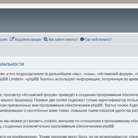
руме
Код регистрации
Как найти ответы?
Где мой вопрос?
циальности
» и его подразделения (в дальнейшем «мы», «наш», «Исламский форум», «htt
pBB Limited», «phpBB Teams») используют информацию, полученную во врем
х, просмотр «Исламский форум» приведёт к созданию программным обеспече
вашего браузера). Первые две cookie содержат только идентификатор польз
чески присвоенные вам программным обеспечением phpBB. Третья cookie буд
 информации о прочтённых вами темах, повышая таким образом удобство ра
» мы можем установить cookies, внешние по отношению к программному обес
иц, созданных исключительно программным обеспечением phpBB.
яете на конференцию. Этими данными могут быть, но не исчерпываются, сл