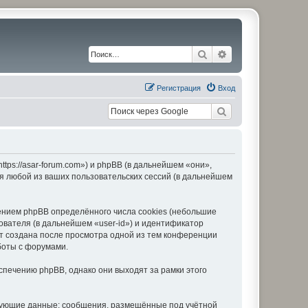
Поиск
Расширенный по
Регистрация
Вход
ps://asar-forum.com») и phpBB (в дальнейшем «они»,
я любой из ваших пользовательских сессий (в дальнейшем
нием phpBB определённого числа cookies (небольшие
ователя (в дальнейшем «user-id») и идентификатор
ет создана после просмотра одной из тем конференции
боты с форумами.
печению phpBB, однако они выходят за рамки этого
едующие данные: сообщения, размещённые под учётной