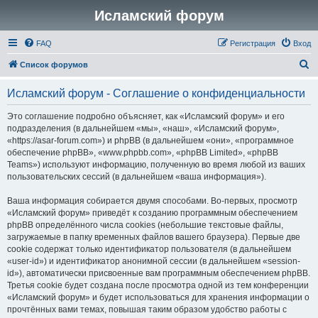
Исламский форум
FAQ
Регистрация
Вход
П
Список форумов
о
Исламский форум - Соглашение о конфиденциальности
и
с
Это соглашение подробно объясняет, как «Исламский форум» и его
подразделения (в дальнейшем «мы», «наш», «Исламский форум»,
к
«https://asar-forum.com») и phpBB (в дальнейшем «они», «программное
обеспечение phpBB», «www.phpbb.com», «phpBB Limited», «phpBB
Teams») используют информацию, полученную во время любой из ваших
пользовательских сессий (в дальнейшем «ваша информация»).
Ваша информация собирается двумя способами. Во-первых, просмотр
«Исламский форум» приведёт к созданию программным обеспечением
phpBB определённого числа cookies (небольшие текстовые файлы,
загружаемые в папку временных файлов вашего браузера). Первые две
cookie содержат только идентификатор пользователя (в дальнейшем
«user-id») и идентификатор анонимной сессии (в дальнейшем «session-
id»), автоматически присвоенные вам программным обеспечением phpBB.
Третья cookie будет создана после просмотра одной из тем конференции
«Исламский форум» и будет использоваться для хранения информации о
прочтённых вами темах, повышая таким образом удобство работы с