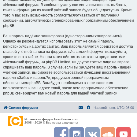
«Исламский форум». В любом случае у вас есть возможность выбрать,
какая информация из вашей учётной записи будет общедоступна. Кроме
того, у вас есть возможность согласиться/отказаться от получения
сообщений, автоматически сгенерированных программным обеспечением
phpBB.
Ваш пароль надёжно зашифрован (односторонним хэшированием).
Однако не рекомендуется использовать этот же самый пароль,
регистрируясь на других сайтах. Ваш пароль является средством доступа
к вашей учётной записи на форумах «Исламский форум», пожалуйста,
храните его в тайне. Ни при каких обстоятельствах ни представители
«Исламский форум», ни phpBB Limited, ни другое третье лицо не вправе
спрашивать ваш пароль. В случае, если вы забудете ваш пароль к вашей
учётной записи, вы сможете воспользоваться функцией восстановления
пароля «Забыли пароль?», предусмотренной программным
обеспечением phpBB. Вам будет необходимо ввести ваше имя
пользователя и ваш адрес email, после чего программное обеспечение
phpBB сгенерирует вам новый пароль для вашей учётной записи.
Список форумов
Часовой пояс:
UTC+03:00
Исламский форум Asar-Forum.com
2008 - 2026 © Все права защищены
F
I
R
S
Y