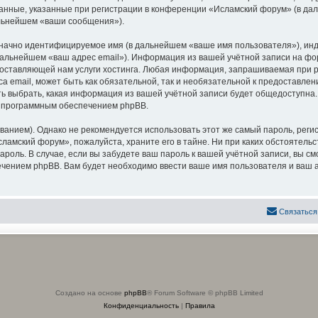
анные, указанные при регистрации в конференции «Исламский форум» (в да
альнейшем «ваши сообщения»).
означно идентифицируемое имя (в дальнейшем «ваше имя пользователя»), ин
 дальнейшем «ваш адрес email»). Информация из вашей учётной записи на 
оставляющей нам услуги хостинга. Любая информация, запрашиваемая при р
са email, может быть как обязательной, так и необязательной к предоставл
ь выбрать, какая информация из вашей учётной записи будет общедоступна. К
х программным обеспечением phpBB.
ием). Однако не рекомендуется использовать этот же самый пароль, регист
ламский форум», пожалуйста, храните его в тайне. Ни при каких обстоятель
 пароль. В случае, если вы забудете ваш пароль к вашей учётной записи, вы
ением phpBB. Вам будет необходимо ввести ваше имя пользователя и ваш а
Связаться
Создано на основе
phpBB
® Forum Software © phpBB Limited
Конфиденциальность
|
Правила