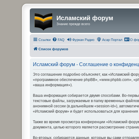
Исламский форум
Знание прежде всего
Ссылки
FAQ
Фуркан Радио
Асар Портал
О фо
Список форумов
Исламский форум - Соглашение о конфиден
Это соглашение подробно объясняет, как «Исламский форум
«программное обеспечение phpBB», «www.phpbb.com», «ph
«ваша информация»).
Ваша информация собирается двумя способами. Во-первы
текстовые файлы, загружаемые в папку временных файлов 
анонимной сессии (в дальнейшем «session-id»), автомати
«Исламский форум» и будет использоваться для хранения
Также во время просмотра конференции «Исламский форум
документа, целью которого является рассмотрение стран
Во-вторых, собираются данные, которые вы сами отправл