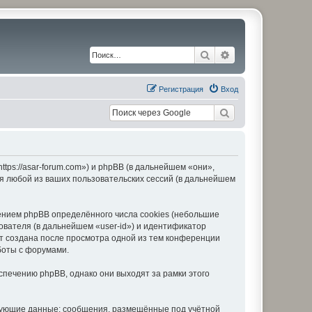
Поиск
Расширенный по
Регистрация
Вход
ps://asar-forum.com») и phpBB (в дальнейшем «они»,
я любой из ваших пользовательских сессий (в дальнейшем
нием phpBB определённого числа cookies (небольшие
ователя (в дальнейшем «user-id») и идентификатор
ет создана после просмотра одной из тем конференции
боты с форумами.
печению phpBB, однако они выходят за рамки этого
едующие данные: сообщения, размещённые под учётной