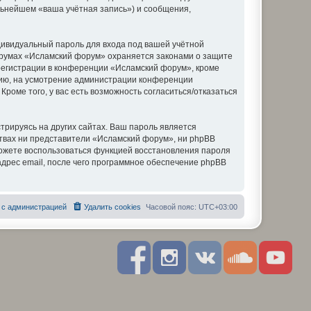
льнейшем «ваша учётная запись») и сообщения,
дивидуальный пароль для входа под вашей учётной
форумах «Исламский форум» охраняется законами о защите
егистрации в конференции «Исламский форум», кроме
ению, на усмотрение администрации конференции
роме того, у вас есть возможность согласиться/отказаться
рируясь на других сайтах. Ваш пароль является
ствах ни представители «Исламский форум», ни phpBB
 сможете воспользоваться функцией восстановления пароля
дрес email, после чего программное обеспечение phpBB
 с администрацией
Удалить cookies
Часовой пояс:
UTC+03:00
F
I
R
S
Y
a
n
S
o
o
c
s
S
u
u
e
t
n
t
b
a
d
u
o
g
c
b
o
r
l
e