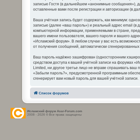
записью Гостя (в дальнейшем «анонимные сообщения»), д
оставленные вами после регистрации и авторизации (в д
Ваша учётная запись будет содержать, как минимум: одн
записью (далее «ваш пароль») и реальный адрес email (в
компьютерной информации, применяемыми в стране, пред
вашего имени пользователя, вашего пароля и вашего адре
«Исламский форум». В любом случае у вас есть возможност
от получения сообщений, автоматически сгенерированны
Ваш пароль надёжно зашифрован (односторонним хэширован
средством доступа к вашей учётной записи на форумах «Ис
Limited, ни другое третье лицо не вправе спрашивать ваш
«Забыли пароль?», предусмотренной программным обеспеч
сгенерирует вам новый пароль для вашей учётной записи.
Список форумов
Исламский форум Asar-Forum.com
2008 - 2026 © Все права защищены