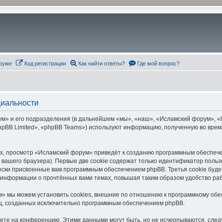
руме
Код регистрации
Как найти ответы?
Где мой вопрос?
циальности
» и его подразделения (в дальнейшем «мы», «наш», «Исламский форум», «htt
pBB Limited», «phpBB Teams») используют информацию, полученную во врем
х, просмотр «Исламский форум» приведёт к созданию программным обеспече
вашего браузера). Первые две cookie содержат только идентификатор польз
чески присвоенные вам программным обеспечением phpBB. Третья cookie буд
 информации о прочтённых вами темах, повышая таким образом удобство ра
» мы можем установить cookies, внешние по отношению к программному обес
иц, созданных исключительно программным обеспечением phpBB.
яете на конференцию. Этими данными могут быть, но не исчерпываются, сл