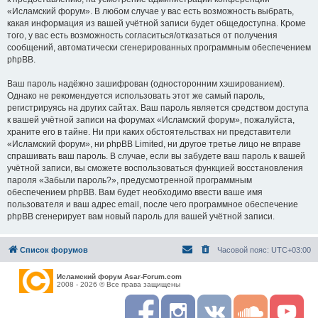
«Исламский форум». В любом случае у вас есть возможность выбрать,
какая информация из вашей учётной записи будет общедоступна. Кроме
того, у вас есть возможность согласиться/отказаться от получения
сообщений, автоматически сгенерированных программным обеспечением
phpBB.
Ваш пароль надёжно зашифрован (односторонним хэшированием).
Однако не рекомендуется использовать этот же самый пароль,
регистрируясь на других сайтах. Ваш пароль является средством доступа
к вашей учётной записи на форумах «Исламский форум», пожалуйста,
храните его в тайне. Ни при каких обстоятельствах ни представители
«Исламский форум», ни phpBB Limited, ни другое третье лицо не вправе
спрашивать ваш пароль. В случае, если вы забудете ваш пароль к вашей
учётной записи, вы сможете воспользоваться функцией восстановления
пароля «Забыли пароль?», предусмотренной программным
обеспечением phpBB. Вам будет необходимо ввести ваше имя
пользователя и ваш адрес email, после чего программное обеспечение
phpBB сгенерирует вам новый пароль для вашей учётной записи.
Список форумов
Часовой пояс:
UTC+03:00
Исламский форум Asar-Forum.com
2008 - 2026 © Все права защищены
F
I
R
S
Y