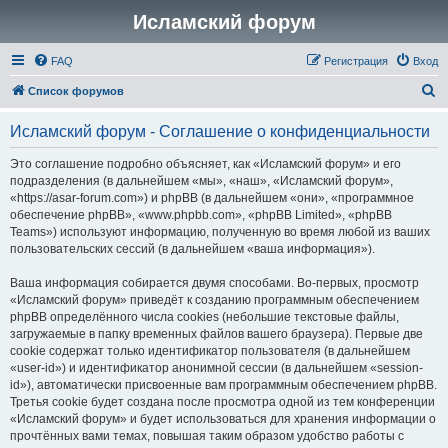
Исламский форум
FAQ
Регистрация
Вход
П
Список форумов
о
Исламский форум - Соглашение о конфиденциальности
и
с
Это соглашение подробно объясняет, как «Исламский форум» и его
подразделения (в дальнейшем «мы», «наш», «Исламский форум»,
к
«https://asar-forum.com») и phpBB (в дальнейшем «они», «программное
обеспечение phpBB», «www.phpbb.com», «phpBB Limited», «phpBB
Teams») используют информацию, полученную во время любой из ваших
пользовательских сессий (в дальнейшем «ваша информация»).
Ваша информация собирается двумя способами. Во-первых, просмотр
«Исламский форум» приведёт к созданию программным обеспечением
phpBB определённого числа cookies (небольшие текстовые файлы,
загружаемые в папку временных файлов вашего браузера). Первые две
cookie содержат только идентификатор пользователя (в дальнейшем
«user-id») и идентификатор анонимной сессии (в дальнейшем «session-
id»), автоматически присвоенные вам программным обеспечением phpBB.
Третья cookie будет создана после просмотра одной из тем конференции
«Исламский форум» и будет использоваться для хранения информации о
прочтённых вами темах, повышая таким образом удобство работы с