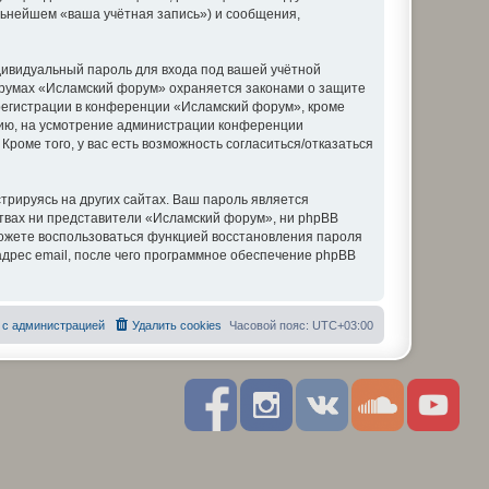
льнейшем «ваша учётная запись») и сообщения,
дивидуальный пароль для входа под вашей учётной
форумах «Исламский форум» охраняется законами о защите
егистрации в конференции «Исламский форум», кроме
ению, на усмотрение администрации конференции
роме того, у вас есть возможность согласиться/отказаться
рируясь на других сайтах. Ваш пароль является
ствах ни представители «Исламский форум», ни phpBB
 сможете воспользоваться функцией восстановления пароля
дрес email, после чего программное обеспечение phpBB
 с администрацией
Удалить cookies
Часовой пояс:
UTC+03:00
F
I
R
S
Y
a
n
S
o
o
c
s
S
u
u
e
t
n
t
b
a
d
u
o
g
c
b
o
r
l
e