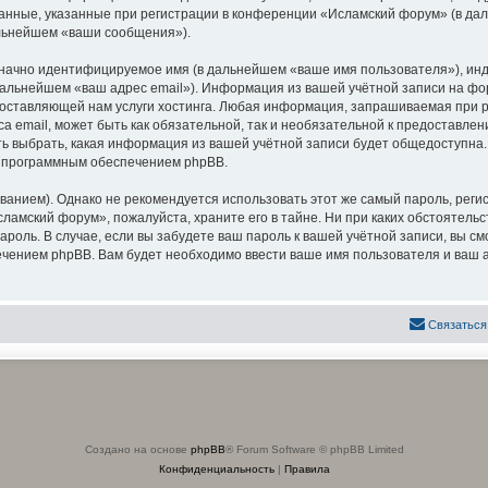
анные, указанные при регистрации в конференции «Исламский форум» (в да
альнейшем «ваши сообщения»).
означно идентифицируемое имя (в дальнейшем «ваше имя пользователя»), ин
 дальнейшем «ваш адрес email»). Информация из вашей учётной записи на 
оставляющей нам услуги хостинга. Любая информация, запрашиваемая при р
са email, может быть как обязательной, так и необязательной к предоставл
ь выбрать, какая информация из вашей учётной записи будет общедоступна. К
х программным обеспечением phpBB.
ием). Однако не рекомендуется использовать этот же самый пароль, регист
ламский форум», пожалуйста, храните его в тайне. Ни при каких обстоятель
 пароль. В случае, если вы забудете ваш пароль к вашей учётной записи, вы
ением phpBB. Вам будет необходимо ввести ваше имя пользователя и ваш а
Связаться
Создано на основе
phpBB
® Forum Software © phpBB Limited
Конфиденциальность
|
Правила