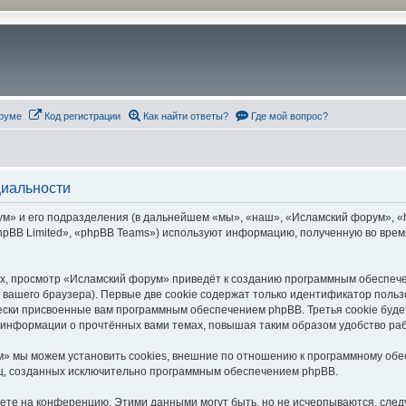
руме
Код регистрации
Как найти ответы?
Где мой вопрос?
циальности
» и его подразделения (в дальнейшем «мы», «наш», «Исламский форум», «htt
pBB Limited», «phpBB Teams») используют информацию, полученную во врем
х, просмотр «Исламский форум» приведёт к созданию программным обеспече
вашего браузера). Первые две cookie содержат только идентификатор польз
чески присвоенные вам программным обеспечением phpBB. Третья cookie буд
 информации о прочтённых вами темах, повышая таким образом удобство ра
» мы можем установить cookies, внешние по отношению к программному обес
иц, созданных исключительно программным обеспечением phpBB.
яете на конференцию. Этими данными могут быть, но не исчерпываются, сл