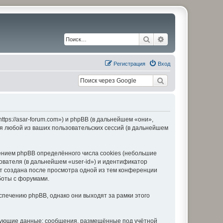
Поиск
Расширенный по
Регистрация
Вход
ps://asar-forum.com») и phpBB (в дальнейшем «они»,
я любой из ваших пользовательских сессий (в дальнейшем
нием phpBB определённого числа cookies (небольшие
ователя (в дальнейшем «user-id») и идентификатор
ет создана после просмотра одной из тем конференции
боты с форумами.
печению phpBB, однако они выходят за рамки этого
едующие данные: сообщения, размещённые под учётной