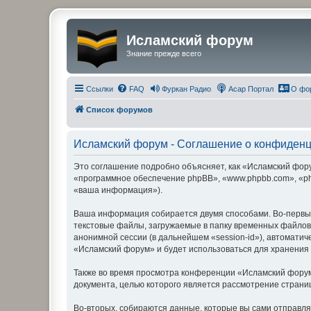
Исламский форум
Знание прежде всего
Ссылки
FAQ
Фуркан Радио
Асар Портал
О фо
Список форумов
Исламский форум - Соглашение о конфиден
Это соглашение подробно объясняет, как «Исламский форум
«программное обеспечение phpBB», «www.phpbb.com», «ph
«ваша информация»).
Ваша информация собирается двумя способами. Во-первы
текстовые файлы, загружаемые в папку временных файлов 
анонимной сессии (в дальнейшем «session-id»), автомати
«Исламский форум» и будет использоваться для хранения
Также во время просмотра конференции «Исламский форум
документа, целью которого является рассмотрение стран
Во-вторых, собираются данные, которые вы сами отправл