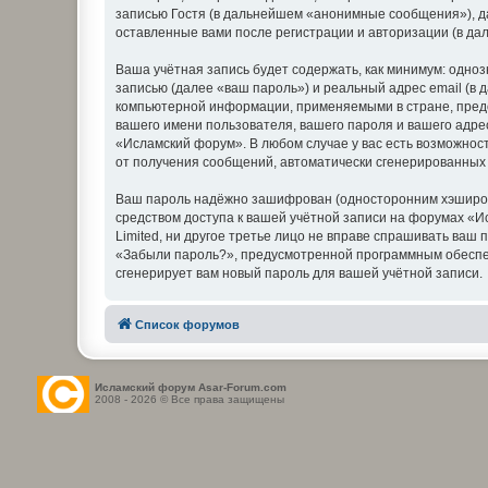
записью Гостя (в дальнейшем «анонимные сообщения»), д
оставленные вами после регистрации и авторизации (в д
Ваша учётная запись будет содержать, как минимум: одн
записью (далее «ваш пароль») и реальный адрес email (в
компьютерной информации, применяемыми в стране, пред
вашего имени пользователя, вашего пароля и вашего адре
«Исламский форум». В любом случае у вас есть возможност
от получения сообщений, автоматически сгенерированны
Ваш пароль надёжно зашифрован (односторонним хэширован
средством доступа к вашей учётной записи на форумах «Ис
Limited, ни другое третье лицо не вправе спрашивать ваш
«Забыли пароль?», предусмотренной программным обеспеч
сгенерирует вам новый пароль для вашей учётной записи.
Список форумов
Исламский форум Asar-Forum.com
2008 - 2026 © Все права защищены