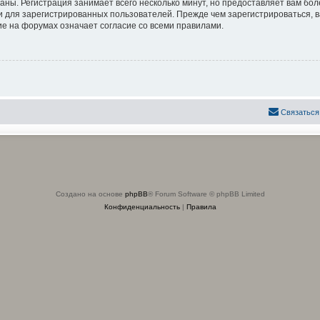
аны. Регистрация занимает всего несколько минут, но предоставляет вам б
 для зарегистрированных пользователей. Прежде чем зарегистрироваться, в
е на форумах означает согласие со всеми правилами.
Связаться
Создано на основе
phpBB
® Forum Software © phpBB Limited
Конфиденциальность
|
Правила