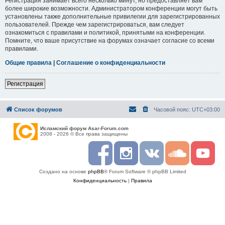
Регистрация занимает всего несколько минут, но предоставляет вам
более широкие возможности. Администратором конференции могут быть
установлены также дополнительные привилегии для зарегистрированных
пользователей. Прежде чем зарегистрироваться, вам следует
ознакомиться с правилами и политикой, принятыми на конференции.
Помните, что ваше присутствие на форумах означает согласие со всеми
правилами.
Общие правила
|
Соглашение о конфиденциальности
Регистрация
Список форумов
Часовой пояс:
UTC+03:00
Исламский форум Asar-Forum.com
2008 - 2026 © Все права защищены
F
I
R
S
Y
a
n
S
o
o
c
s
S
u
u
Создано на основе
phpBB
® Forum Software © phpBB Limited
e
t
n
t
b
a
d
u
Конфиденциальность
|
Правила
o
g
c
b
o
r
l
e
k
a
o
m
u
d