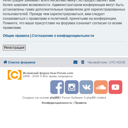
Регистрация занимает всего несколько минут, но предоставляет вам
более широкие возможности. Администратором конференции могут быть
установлены также дополнительные привилегии для зарегистрированных
пользователей. Прежде чем зарегистрироваться, вам следует
ознакомиться с правилами и политикой, принятыми на конференции.
Помните, что ваше присутствие на форумах означает согласие со всеми
правилами.
Общие правила
|
Соглашение о конфиденциальности
Регистрация
Список форумов
Часовой пояс:
UTC+03:00
Исламский форум Asar-Forum.com
2008 - 2026 © Все права защищены
F
I
R
S
Y
a
n
S
o
o
c
s
S
u
u
Создано на основе
phpBB
® Forum Software © phpBB Limited
e
t
n
t
b
a
d
u
Конфиденциальность
|
Правила
o
g
c
b
o
r
l
e
k
a
o
m
u
d