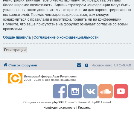
Регистрация занимает всего несколько минут, но предоставляет вам
более широкие возможности. Администратором конференции могут быть
установлены также дополнительные привилегии для зарегистрированных
пользователей. Прежде чем зарегистрироваться, вам следует
ознакомиться с правилами и политикой, принятыми на конференции.
Помните, что ваше присутствие на форумах означает согласие со всеми
правилами.
Общие правила
|
Соглашение о конфиденциальности
Регистрация
Список форумов
Часовой пояс:
UTC+03:00
Исламский форум Asar-Forum.com
2008 - 2026 © Все права защищены
F
I
R
S
Y
a
n
S
o
o
c
s
S
u
u
Создано на основе
phpBB
® Forum Software © phpBB Limited
e
t
n
t
b
a
d
u
Конфиденциальность
|
Правила
o
g
c
b
o
r
l
e
k
a
o
m
u
d