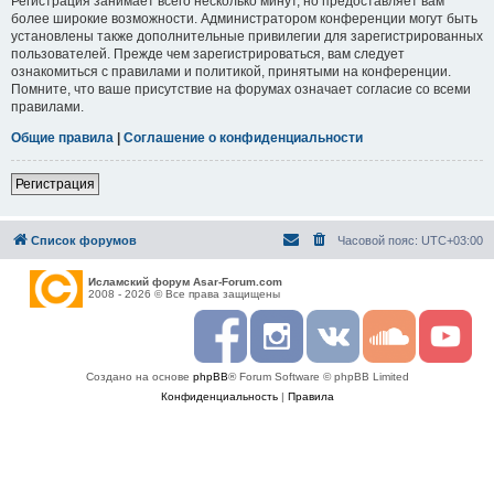
Регистрация занимает всего несколько минут, но предоставляет вам
более широкие возможности. Администратором конференции могут быть
установлены также дополнительные привилегии для зарегистрированных
пользователей. Прежде чем зарегистрироваться, вам следует
ознакомиться с правилами и политикой, принятыми на конференции.
Помните, что ваше присутствие на форумах означает согласие со всеми
правилами.
Общие правила
|
Соглашение о конфиденциальности
Регистрация
Список форумов
Часовой пояс:
UTC+03:00
Исламский форум Asar-Forum.com
2008 - 2026 © Все права защищены
F
I
R
S
Y
a
n
S
o
o
c
s
S
u
u
Создано на основе
phpBB
® Forum Software © phpBB Limited
e
t
n
t
b
a
d
u
Конфиденциальность
|
Правила
o
g
c
b
o
r
l
e
k
a
o
m
u
d