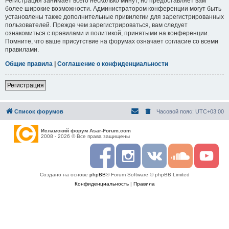
Регистрация занимает всего несколько минут, но предоставляет вам
более широкие возможности. Администратором конференции могут быть
установлены также дополнительные привилегии для зарегистрированных
пользователей. Прежде чем зарегистрироваться, вам следует
ознакомиться с правилами и политикой, принятыми на конференции.
Помните, что ваше присутствие на форумах означает согласие со всеми
правилами.
Общие правила
|
Соглашение о конфиденциальности
Регистрация
Список форумов
Часовой пояс:
UTC+03:00
Исламский форум Asar-Forum.com
2008 - 2026 © Все права защищены
F
I
R
S
Y
a
n
S
o
o
c
s
S
u
u
Создано на основе
phpBB
® Forum Software © phpBB Limited
e
t
n
t
b
a
d
u
Конфиденциальность
|
Правила
o
g
c
b
o
r
l
e
k
a
o
m
u
d