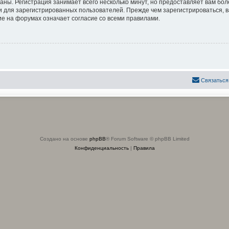
аны. Регистрация занимает всего несколько минут, но предоставляет вам б
 для зарегистрированных пользователей. Прежде чем зарегистрироваться, в
е на форумах означает согласие со всеми правилами.
Связаться
Создано на основе
phpBB
® Forum Software © phpBB Limited
Конфиденциальность
|
Правила