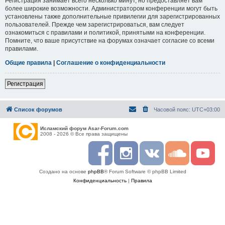
Регистрация занимает всего несколько минут, но предоставляет вам
более широкие возможности. Администратором конференции могут быть
установлены также дополнительные привилегии для зарегистрированных
пользователей. Прежде чем зарегистрироваться, вам следует
ознакомиться с правилами и политикой, принятыми на конференции.
Помните, что ваше присутствие на форумах означает согласие со всеми
правилами.
Общие правила
|
Соглашение о конфиденциальности
Регистрация
Список форумов
Часовой пояс:
UTC+03:00
Исламский форум Asar-Forum.com
2008 - 2026 © Все права защищены
F
I
R
S
Y
a
n
S
o
o
c
s
S
u
u
Создано на основе
phpBB
® Forum Software © phpBB Limited
e
t
n
t
b
a
d
u
Конфиденциальность
|
Правила
o
g
c
b
o
r
l
e
k
a
o
m
u
d