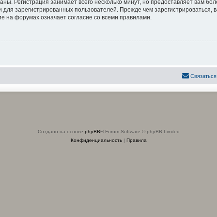
аны. Регистрация занимает всего несколько минут, но предоставляет вам б
 для зарегистрированных пользователей. Прежде чем зарегистрироваться, в
е на форумах означает согласие со всеми правилами.
Связаться
Создано на основе
phpBB
® Forum Software © phpBB Limited
Конфиденциальность
|
Правила