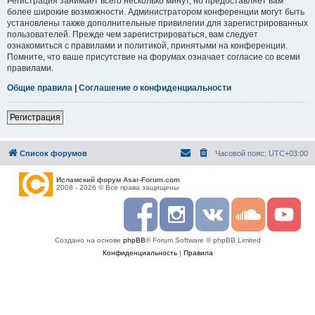
Регистрация занимает всего несколько минут, но предоставляет вам
более широкие возможности. Администратором конференции могут быть
установлены также дополнительные привилегии для зарегистрированных
пользователей. Прежде чем зарегистрироваться, вам следует
ознакомиться с правилами и политикой, принятыми на конференции.
Помните, что ваше присутствие на форумах означает согласие со всеми
правилами.
Общие правила
|
Соглашение о конфиденциальности
Регистрация
Список форумов
Часовой пояс:
UTC+03:00
Исламский форум Asar-Forum.com
2008 - 2026 © Все права защищены
F
I
R
S
Y
a
n
S
o
o
c
s
S
u
u
Создано на основе
phpBB
® Forum Software © phpBB Limited
e
t
n
t
b
a
d
u
Конфиденциальность
|
Правила
o
g
c
b
o
r
l
e
k
a
o
m
u
d