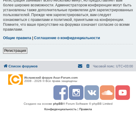
Регистрация занимает всего несколько минут, но предоставляет вам
более широкие возможности. Администратором конференции могут быть
установлены также дополнительные привилегии для зарегистрированных
пользователей. Прежде чем зарегистрироваться, вам следует
ознакомиться с правилами и политикой, принятыми на конференции.
Помните, что ваше присутствие на форумах означает согласие со всеми
правилами.
Общие правила
|
Соглашение о конфиденциальности
Регистрация
Список форумов
Часовой пояс:
UTC+03:00
Исламский форум Asar-Forum.com
2008 - 2026 © Все права защищены
F
I
R
S
Y
a
n
S
o
o
c
s
S
u
u
Создано на основе
phpBB
® Forum Software © phpBB Limited
e
t
n
t
b
a
d
u
Конфиденциальность
|
Правила
o
g
c
b
o
r
l
e
k
a
o
m
u
d