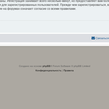
аны. Регистрация занимает всего несколько минут, но предоставляет вам б
 для зарегистрированных пользователей. Прежде чем зарегистрироваться, в
е на форумах означает согласие со всеми правилами.
Связаться
Создано на основе
phpBB
® Forum Software © phpBB Limited
Конфиденциальность
|
Правила