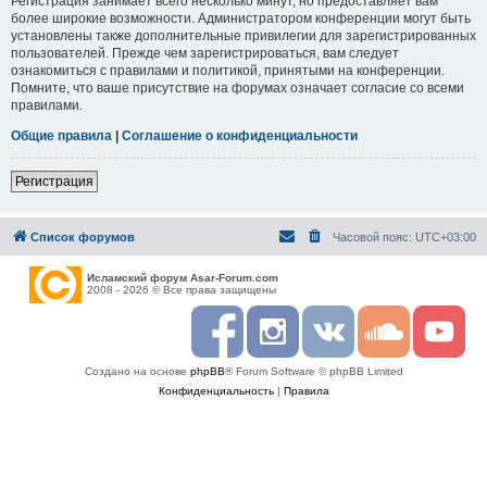
Регистрация занимает всего несколько минут, но предоставляет вам
более широкие возможности. Администратором конференции могут быть
установлены также дополнительные привилегии для зарегистрированных
пользователей. Прежде чем зарегистрироваться, вам следует
ознакомиться с правилами и политикой, принятыми на конференции.
Помните, что ваше присутствие на форумах означает согласие со всеми
правилами.
Общие правила
|
Соглашение о конфиденциальности
Регистрация
Список форумов
Часовой пояс:
UTC+03:00
Исламский форум Asar-Forum.com
2008 - 2026 © Все права защищены
F
I
R
S
Y
a
n
S
o
o
c
s
S
u
u
Создано на основе
phpBB
® Forum Software © phpBB Limited
e
t
n
t
b
a
d
u
Конфиденциальность
|
Правила
o
g
c
b
o
r
l
e
k
a
o
m
u
d