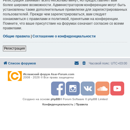
Регистрация занимает всего несколько минут, но предоставляет вам
более широкие возможности. Администратором конференции могут быть
установлены также дополнительные привилегии для зарегистрированных
пользователей. Прежде чем зарегистрироваться, вам следует
ознакомиться с правилами и политикой, принятыми на конференции.
Помните, что ваше присутствие на форумах означает согласие со всеми
правилами.
Общие правила
|
Соглашение о конфиденциальности
Регистрация
Список форумов
Часовой пояс:
UTC+03:00
Исламский форум Asar-Forum.com
2008 - 2026 © Все права защищены
F
I
R
S
Y
a
n
S
o
o
c
s
S
u
u
Создано на основе
phpBB
® Forum Software © phpBB Limited
e
t
n
t
b
a
d
u
Конфиденциальность
|
Правила
o
g
c
b
o
r
l
e
k
a
o
m
u
d