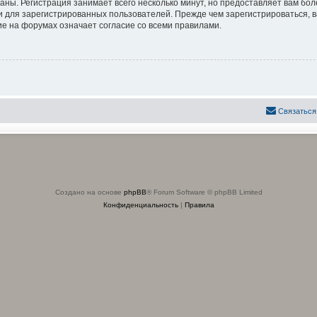
аны. Регистрация занимает всего несколько минут, но предоставляет вам б
 для зарегистрированных пользователей. Прежде чем зарегистрироваться, в
е на форумах означает согласие со всеми правилами.
Связаться
Создано на основе
phpBB
® Forum Software © phpBB Limited
Конфиденциальность
|
Правила