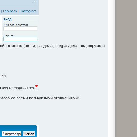
юбого места (ветки, раздела, подраздела, подфорума и
чки.
*
м
жертвоприношен
.
е слово со всеми возможными окончаниями: