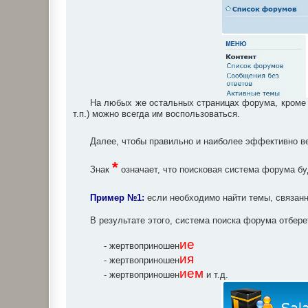
На любых же остальных страницах форума, кроме г
т.п.) можно всегда им воспользоваться.
Далее, чтобы правильно и наиболее эффективно ве
*
Знак
означает, что поисковая система форума бу
Пример №1:
если необходимо найти темы, связанн
В результате этого, система поиска форума отбере
ие
- жертвоприношен
ия
- жертвоприношен
ием
- жертвоприношен
и т.д.