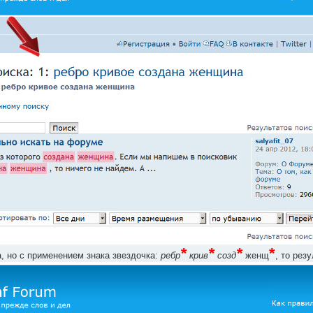
*
*
*
*
, но с применением знака звездочка:
ребр
крив
созд
женщ
, то рез