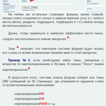
На любых же остальных страницах форума, кроме главной,
окошко поиск сохраняется только в правом верхнем углу и с любого
места (ветки, раздела, подраздела, подфорума и т.п.) можно всегда
им воспользоваться.
Далее, чтобы правильно и наиболее эффективно вести поиск,
*
следует воспользоваться знаком звездочка
.
*
Знак
означает, что поисковая система форума будет искать
все слова со всеми возможными буквами вместо этой звездочки.
Пример №1:
если необходимо найти темы, связанные с
вопросом по жертвоприношению в Исламе. В окошке "
Поиск
" пишем
*
жертвоприношен
.
В результате этого, система поиска форума отберет все темы
(390 сообщений на 26 страницах), где упоминается заданное слово
со всеми возможными окончаниями:
ие
- жертвоприношен
ия
- жертвоприношен
ием
- жертвоприношен
и т.д.