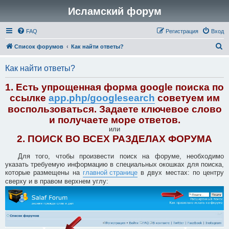
Исламский форум
FAQ
Регистрация
Вход
П
Список форумов
Как найти ответы?
о
Как найти ответы?
и
с
1. Есть упрощенная форма google поиска по
к
ссылке
app.php/googlesearch
советуем им
воспользоваться. Задаете ключевое слово
и получаете море ответов.
или
2. ПОИСК ВО ВСЕХ РАЗДЕЛАХ ФОРУМА
Для того, чтобы произвести поиск на форуме, необходимо
указать требуемую информацию в специальных окошках для поиска,
которые размещены на
главной странице
в двух местах: по центру
сверху и в правом верхнем углу: