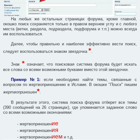
На любых же остальных страницах форума, кроме главной,
окошко поиск сохраняется только в правом верхнем углу и с любого
места (ветки, раздела, подраздела, подфорума и т.п.) можно всегда
им воспользоваться.
Далее, чтобы правильно и наиболее эффективно вести поиск,
*
следует воспользоваться знаком звездочка
.
*
Знак
означает, что поисковая система форума будет искать
все слова со всеми возможными буквами вместо этой звездочки.
Пример №1:
если необходимо найти темы, связанные с
вопросом по жертвоприношению в Исламе. В окошке "
Поиск
" пишем
*
жертвоприношен
.
В результате этого, система поиска форума отберет все темы
(390 сообщений на 26 страницах), где упоминается заданное слово
со всеми возможными окончаниями:
ие
- жертвоприношен
ия
- жертвоприношен
ием
- жертвоприношен
и т.д.