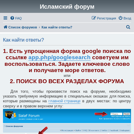
Исламский форум
FAQ
Регистрация
Вход
П
Список форумов
Как найти ответы?
о
Как найти ответы?
и
с
1. Есть упрощенная форма google поиска по
к
ссылке
app.php/googlesearch
советуем им
воспользоваться. Задаете ключевое слово
и получаете море ответов.
или
2. ПОИСК ВО ВСЕХ РАЗДЕЛАХ ФОРУМА
Для того, чтобы произвести поиск на форуме, необходимо
указать требуемую информацию в специальных окошках для поиска,
которые размещены на
главной странице
в двух местах: по центру
сверху и в правом верхнем углу: