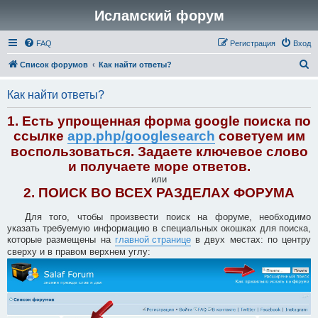
Исламский форум
FAQ
Регистрация
Вход
П
Список форумов
Как найти ответы?
о
Как найти ответы?
и
с
1. Есть упрощенная форма google поиска по
к
ссылке
app.php/googlesearch
советуем им
воспользоваться. Задаете ключевое слово
и получаете море ответов.
или
2. ПОИСК ВО ВСЕХ РАЗДЕЛАХ ФОРУМА
Для того, чтобы произвести поиск на форуме, необходимо
указать требуемую информацию в специальных окошках для поиска,
которые размещены на
главной странице
в двух местах: по центру
сверху и в правом верхнем углу: