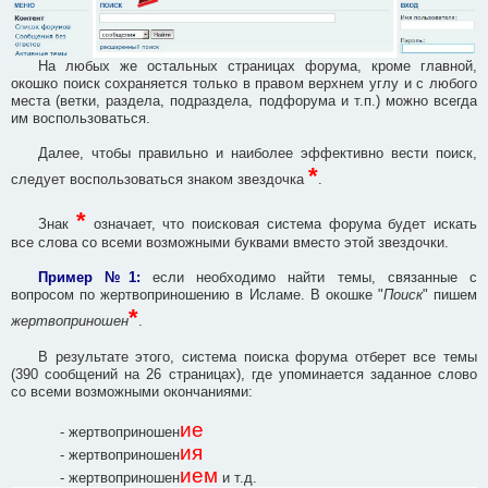
На любых же остальных страницах форума, кроме главной,
окошко поиск сохраняется только в правом верхнем углу и с любого
места (ветки, раздела, подраздела, подфорума и т.п.) можно всегда
им воспользоваться.
Далее, чтобы правильно и наиболее эффективно вести поиск,
*
следует воспользоваться знаком звездочка
.
*
Знак
означает, что поисковая система форума будет искать
все слова со всеми возможными буквами вместо этой звездочки.
Пример №1:
если необходимо найти темы, связанные с
вопросом по жертвоприношению в Исламе. В окошке "
Поиск
" пишем
*
жертвоприношен
.
В результате этого, система поиска форума отберет все темы
(390 сообщений на 26 страницах), где упоминается заданное слово
со всеми возможными окончаниями:
ие
- жертвоприношен
ия
- жертвоприношен
ием
- жертвоприношен
и т.д.