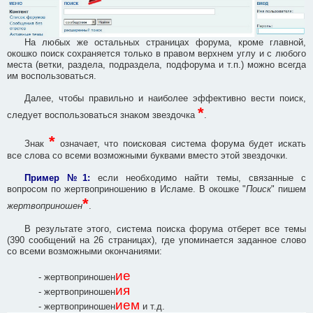
На любых же остальных страницах форума, кроме главной,
окошко поиск сохраняется только в правом верхнем углу и с любого
места (ветки, раздела, подраздела, подфорума и т.п.) можно всегда
им воспользоваться.
Далее, чтобы правильно и наиболее эффективно вести поиск,
*
следует воспользоваться знаком звездочка
.
*
Знак
означает, что поисковая система форума будет искать
все слова со всеми возможными буквами вместо этой звездочки.
Пример №1:
если необходимо найти темы, связанные с
вопросом по жертвоприношению в Исламе. В окошке "
Поиск
" пишем
*
жертвоприношен
.
В результате этого, система поиска форума отберет все темы
(390 сообщений на 26 страницах), где упоминается заданное слово
со всеми возможными окончаниями:
ие
- жертвоприношен
ия
- жертвоприношен
ием
- жертвоприношен
и т.д.