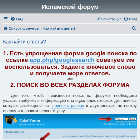
Исламский форум
FAQ
Регистрация
Вход
П
Список форумов
Как найти ответы?
о
Как найти ответы?
и
с
1. Есть упрощенная форма google поиска по
к
ссылке
app.php/googlesearch
советуем им
воспользоваться. Задаете ключевое слово
и получаете море ответов.
или
2. ПОИСК ВО ВСЕХ РАЗДЕЛАХ ФОРУМА
Для того, чтобы произвести поиск на форуме, необходимо
указать требуемую информацию в специальных окошках для поиска,
которые размещены на
главной странице
в двух местах: по центру
сверху и в правом верхнем углу: