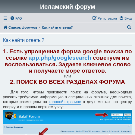
Исламский форум
FAQ
Регистрация
Вход
П
Список форумов
Как найти ответы?
о
Как найти ответы?
и
с
1. Есть упрощенная форма google поиска по
к
ссылке
app.php/googlesearch
советуем им
воспользоваться. Задаете ключевое слово
и получаете море ответов.
или
2. ПОИСК ВО ВСЕХ РАЗДЕЛАХ ФОРУМА
Для того, чтобы произвести поиск на форуме, необходимо
указать требуемую информацию в специальных окошках для поиска,
которые размещены на
главной странице
в двух местах: по центру
сверху и в правом верхнем углу: