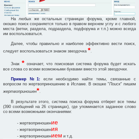
На любых же остальных страницах форума, кроме главной,
окошко поиск сохраняется только в правом верхнем углу и с любого
места (ветки, раздела, подраздела, подфорума и т.п.) можно всегда
им воспользоваться.
Далее, чтобы правильно и наиболее эффективно вести поиск,
*
следует воспользоваться знаком звездочка
.
*
Знак
означает, что поисковая система форума будет искать
все слова со всеми возможными буквами вместо этой звездочки.
Пример №1:
если необходимо найти темы, связанные с
вопросом по жертвоприношению в Исламе. В окошке "
Поиск
" пишем
*
жертвоприношен
.
В результате этого, система поиска форума отберет все темы
(390 сообщений на 26 страницах), где упоминается заданное слово
со всеми возможными окончаниями:
ие
- жертвоприношен
ия
- жертвоприношен
ием
- жертвоприношен
и т.д.