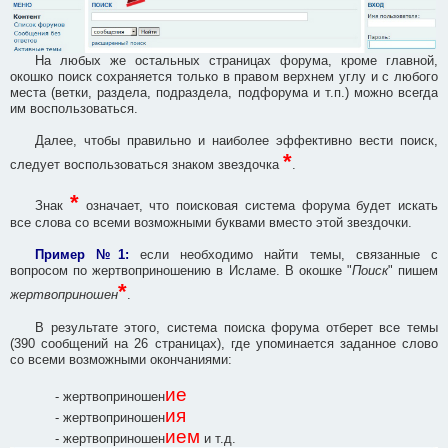
На любых же остальных страницах форума, кроме главной,
окошко поиск сохраняется только в правом верхнем углу и с любого
места (ветки, раздела, подраздела, подфорума и т.п.) можно всегда
им воспользоваться.
Далее, чтобы правильно и наиболее эффективно вести поиск,
*
следует воспользоваться знаком звездочка
.
*
Знак
означает, что поисковая система форума будет искать
все слова со всеми возможными буквами вместо этой звездочки.
Пример №1:
если необходимо найти темы, связанные с
вопросом по жертвоприношению в Исламе. В окошке "
Поиск
" пишем
*
жертвоприношен
.
В результате этого, система поиска форума отберет все темы
(390 сообщений на 26 страницах), где упоминается заданное слово
со всеми возможными окончаниями:
ие
- жертвоприношен
ия
- жертвоприношен
ием
- жертвоприношен
и т.д.