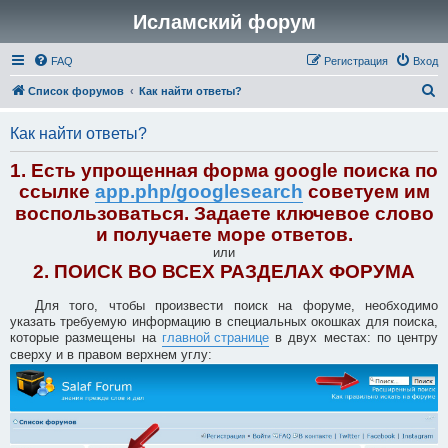
Исламский форум
FAQ
Регистрация
Вход
П
Список форумов
Как найти ответы?
о
Как найти ответы?
и
с
1. Есть упрощенная форма google поиска по
к
ссылке
app.php/googlesearch
советуем им
воспользоваться. Задаете ключевое слово
и получаете море ответов.
или
2. ПОИСК ВО ВСЕХ РАЗДЕЛАХ ФОРУМА
Для того, чтобы произвести поиск на форуме, необходимо
указать требуемую информацию в специальных окошках для поиска,
которые размещены на
главной странице
в двух местах: по центру
сверху и в правом верхнем углу: