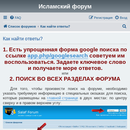
Исламский форум
FAQ
Регистрация
Вход
П
Список форумов
Как найти ответы?
о
Как найти ответы?
и
с
1. Есть упрощенная форма google поиска по
к
ссылке
app.php/googlesearch
советуем им
воспользоваться. Задаете ключевое слово
и получаете море ответов.
или
2. ПОИСК ВО ВСЕХ РАЗДЕЛАХ ФОРУМА
Для того, чтобы произвести поиск на форуме, необходимо
указать требуемую информацию в специальных окошках для поиска,
которые размещены на
главной странице
в двух местах: по центру
сверху и в правом верхнем углу: