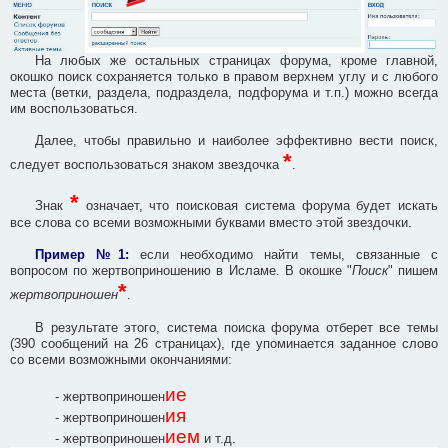
На любых же остальных страницах форума, кроме главной,
окошко поиск сохраняется только в правом верхнем углу и с любого
места (ветки, раздела, подраздела, подфорума и т.п.) можно всегда
им воспользоваться.
Далее, чтобы правильно и наиболее эффективно вести поиск,
*
следует воспользоваться знаком звездочка
.
*
Знак
означает, что поисковая система форума будет искать
все слова со всеми возможными буквами вместо этой звездочки.
Пример №1:
если необходимо найти темы, связанные с
вопросом по жертвоприношению в Исламе. В окошке "
Поиск
" пишем
*
жертвоприношен
.
В результате этого, система поиска форума отберет все темы
(390 сообщений на 26 страницах), где упоминается заданное слово
со всеми возможными окончаниями:
ие
- жертвоприношен
ия
- жертвоприношен
ием
- жертвоприношен
и т.д.