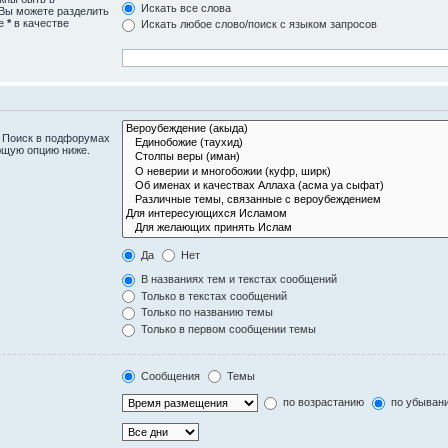
Искать все слова
 Вы можете разделить
те
*
в качестве
Искать любое слово/поиск с языком запросов
. Поиск в подфорумах
ющую опцию ниже.
Да
Нет
В названиях тем и текстах сообщений
Только в текстах сообщений
Только по названию темы
Только в первом сообщении темы
Сообщения
Темы
по возрастанию
по убыван