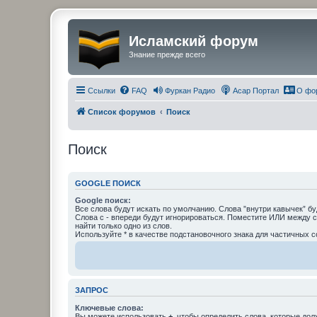
Исламский форум
Знание прежде всего
Ссылки
FAQ
Фуркан Радио
Асар Портал
О фо
Список форумов
Поиск
Поиск
GOOGLE ПОИСК
Google поиск:
Все слова будут искать по умолчанию. Слова ”внутри кавычек” бу
Слова с - впереди будут игнорироваться. Поместите ИЛИ между 
найти только одно из слов.
Используйте * в качестве подстановочного знака для частичных с
ЗАПРОС
Ключевые слова:
Вы можете использовать
+
, чтобы определить слова, которые дол