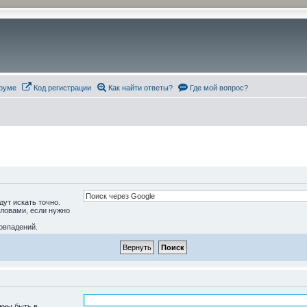
руме
Код регистрации
Как найти ответы?
Где мой вопрос?
дут искать точно.
словами, если нужно
овпадений.
жны быть в