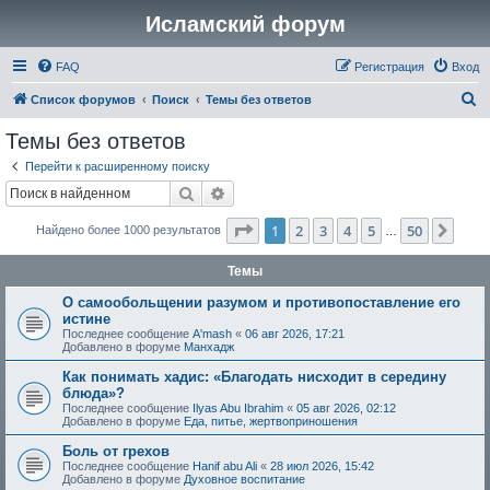
Исламский форум
FAQ
Регистрация
Вход
П
Список форумов
Поиск
Темы без ответов
о
Темы без ответов
и
Перейти к расширенному поиску
с
Поиск
Расширенный поиск
к
Страница
1
из
50
1
2
3
4
5
50
След
Найдено более 1000 результатов
…
Темы
О самообольщении разумом и противопоставление его
истине
Последнее сообщение
A'mash
«
06 авг 2026, 17:21
Добавлено в форуме
Манхадж
Как понимать хадис: «Благодать нисходит в середину
блюда»?
Последнее сообщение
Ilyas Abu Ibrahim
«
05 авг 2026, 02:12
Добавлено в форуме
Еда, питье, жертвоприношения
Боль от грехов
Последнее сообщение
Hanif abu Ali
«
28 июл 2026, 15:42
Добавлено в форуме
Духовное воспитание