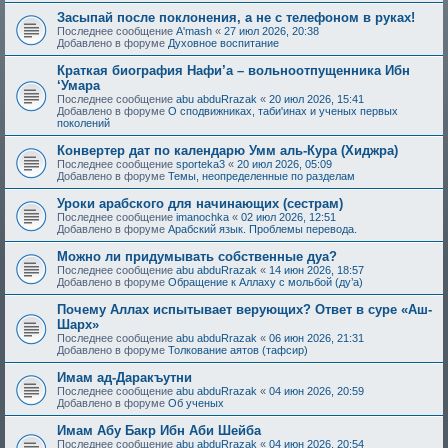
Засыпай после поклонения, а не с телефоном в руках!
Последнее сообщение
A'mash
«
27 июл 2026, 20:38
Добавлено в форуме
Духовное воспитание
Краткая биография Нафи’а – вольноотпущенника Ибн
‘Умара
Последнее сообщение
abu abduRrazak
«
20 июл 2026, 15:41
Добавлено в форуме
О сподвижниках, таби'инах и ученых первых
поколений
Конвертер дат по календарю Умм аль-Кура (Хиджра)
Последнее сообщение
sporteka3
«
20 июл 2026, 05:09
Добавлено в форуме
Темы, неопределенные по разделам
Уроки арабского для начинающих (сестрам)
Последнее сообщение
imanochka
«
02 июл 2026, 12:51
Добавлено в форуме
Арабский язык. Проблемы перевода.
Можно ли придумывать собственные дуа?
Последнее сообщение
abu abduRrazak
«
14 июн 2026, 18:57
Добавлено в форуме
Обращение к Аллаху с мольбой (ду’а)
Почему Аллах испытывает верующих? Ответ в суре «Аш-
Шарх»
Последнее сообщение
abu abduRrazak
«
06 июн 2026, 21:31
Добавлено в форуме
Толкование аятов (тафсир)
Имам ад-Даракъутни
Последнее сообщение
abu abduRrazak
«
04 июн 2026, 20:59
Добавлено в форуме
Об ученых
Имам Абу Бакр Ибн Аби Шейба
Последнее сообщение
abu abduRrazak
«
04 июн 2026, 20:54