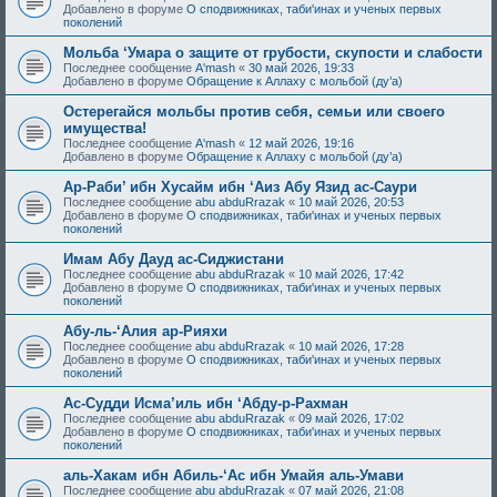
Добавлено в форуме
О сподвижниках, таби'инах и ученых первых
поколений
Мольба ‘Умара о защите от грубости, скупости и слабости
Последнее сообщение
A'mash
«
30 май 2026, 19:33
Добавлено в форуме
Обращение к Аллаху с мольбой (ду’а)
Остерегайся мольбы против себя, семьи или своего
имущества!
Последнее сообщение
A'mash
«
12 май 2026, 19:16
Добавлено в форуме
Обращение к Аллаху с мольбой (ду’а)
Ар-Раби’ ибн Хусайм ибн ‘Аиз Абу Язид ас-Саури
Последнее сообщение
abu abduRrazak
«
10 май 2026, 20:53
Добавлено в форуме
О сподвижниках, таби'инах и ученых первых
поколений
Имам Абу Дауд ас-Сиджистани
Последнее сообщение
abu abduRrazak
«
10 май 2026, 17:42
Добавлено в форуме
О сподвижниках, таби'инах и ученых первых
поколений
Абу-ль-‘Алия ар-Рияхи
Последнее сообщение
abu abduRrazak
«
10 май 2026, 17:28
Добавлено в форуме
О сподвижниках, таби'инах и ученых первых
поколений
Ас-Судди Исма’иль ибн ‘Абду-р-Рахман
Последнее сообщение
abu abduRrazak
«
09 май 2026, 17:02
Добавлено в форуме
О сподвижниках, таби'инах и ученых первых
поколений
аль-Хакам ибн Абиль-‘Ас ибн Умайя аль-Умави
Последнее сообщение
abu abduRrazak
«
07 май 2026, 21:08