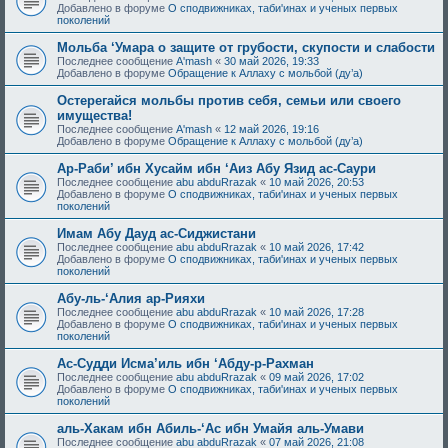
Добавлено в форуме
О сподвижниках, таби'инах и ученых первых
поколений
Мольба ‘Умара о защите от грубости, скупости и слабости
Последнее сообщение
A'mash
«
30 май 2026, 19:33
Добавлено в форуме
Обращение к Аллаху с мольбой (ду’а)
Остерегайся мольбы против себя, семьи или своего
имущества!
Последнее сообщение
A'mash
«
12 май 2026, 19:16
Добавлено в форуме
Обращение к Аллаху с мольбой (ду’а)
Ар-Раби’ ибн Хусайм ибн ‘Аиз Абу Язид ас-Саури
Последнее сообщение
abu abduRrazak
«
10 май 2026, 20:53
Добавлено в форуме
О сподвижниках, таби'инах и ученых первых
поколений
Имам Абу Дауд ас-Сиджистани
Последнее сообщение
abu abduRrazak
«
10 май 2026, 17:42
Добавлено в форуме
О сподвижниках, таби'инах и ученых первых
поколений
Абу-ль-‘Алия ар-Рияхи
Последнее сообщение
abu abduRrazak
«
10 май 2026, 17:28
Добавлено в форуме
О сподвижниках, таби'инах и ученых первых
поколений
Ас-Судди Исма’иль ибн ‘Абду-р-Рахман
Последнее сообщение
abu abduRrazak
«
09 май 2026, 17:02
Добавлено в форуме
О сподвижниках, таби'инах и ученых первых
поколений
аль-Хакам ибн Абиль-‘Ас ибн Умайя аль-Умави
Последнее сообщение
abu abduRrazak
«
07 май 2026, 21:08