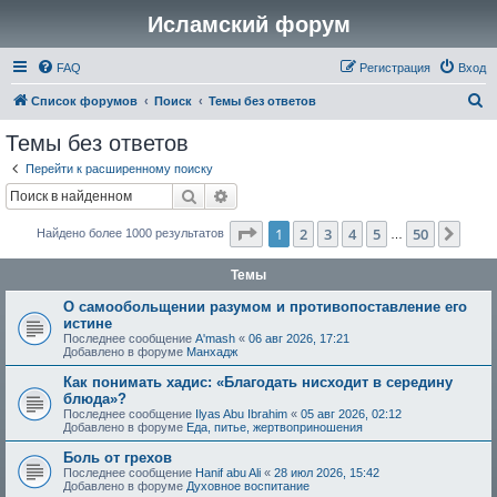
Исламский форум
FAQ
Регистрация
Вход
П
Список форумов
Поиск
Темы без ответов
о
Темы без ответов
и
Перейти к расширенному поиску
с
Поиск
Расширенный поиск
к
Страница
1
из
50
1
2
3
4
5
50
След
Найдено более 1000 результатов
…
Темы
О самообольщении разумом и противопоставление его
истине
Последнее сообщение
A'mash
«
06 авг 2026, 17:21
Добавлено в форуме
Манхадж
Как понимать хадис: «Благодать нисходит в середину
блюда»?
Последнее сообщение
Ilyas Abu Ibrahim
«
05 авг 2026, 02:12
Добавлено в форуме
Еда, питье, жертвоприношения
Боль от грехов
Последнее сообщение
Hanif abu Ali
«
28 июл 2026, 15:42
Добавлено в форуме
Духовное воспитание