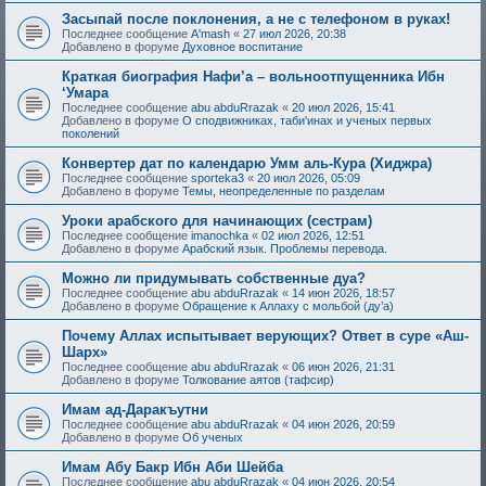
Засыпай после поклонения, а не с телефоном в руках!
Последнее сообщение
A'mash
«
27 июл 2026, 20:38
Добавлено в форуме
Духовное воспитание
Краткая биография Нафи’а – вольноотпущенника Ибн
‘Умара
Последнее сообщение
abu abduRrazak
«
20 июл 2026, 15:41
Добавлено в форуме
О сподвижниках, таби'инах и ученых первых
поколений
Конвертер дат по календарю Умм аль-Кура (Хиджра)
Последнее сообщение
sporteka3
«
20 июл 2026, 05:09
Добавлено в форуме
Темы, неопределенные по разделам
Уроки арабского для начинающих (сестрам)
Последнее сообщение
imanochka
«
02 июл 2026, 12:51
Добавлено в форуме
Арабский язык. Проблемы перевода.
Можно ли придумывать собственные дуа?
Последнее сообщение
abu abduRrazak
«
14 июн 2026, 18:57
Добавлено в форуме
Обращение к Аллаху с мольбой (ду’а)
Почему Аллах испытывает верующих? Ответ в суре «Аш-
Шарх»
Последнее сообщение
abu abduRrazak
«
06 июн 2026, 21:31
Добавлено в форуме
Толкование аятов (тафсир)
Имам ад-Даракъутни
Последнее сообщение
abu abduRrazak
«
04 июн 2026, 20:59
Добавлено в форуме
Об ученых
Имам Абу Бакр Ибн Аби Шейба
Последнее сообщение
abu abduRrazak
«
04 июн 2026, 20:54