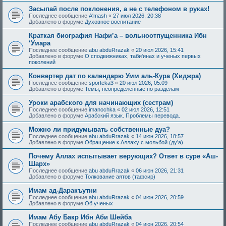
Засыпай после поклонения, а не с телефоном в руках!
Последнее сообщение
A'mash
«
27 июл 2026, 20:38
Добавлено в форуме
Духовное воспитание
Краткая биография Нафи’а – вольноотпущенника Ибн
‘Умара
Последнее сообщение
abu abduRrazak
«
20 июл 2026, 15:41
Добавлено в форуме
О сподвижниках, таби'инах и ученых первых
поколений
Конвертер дат по календарю Умм аль-Кура (Хиджра)
Последнее сообщение
sporteka3
«
20 июл 2026, 05:09
Добавлено в форуме
Темы, неопределенные по разделам
Уроки арабского для начинающих (сестрам)
Последнее сообщение
imanochka
«
02 июл 2026, 12:51
Добавлено в форуме
Арабский язык. Проблемы перевода.
Можно ли придумывать собственные дуа?
Последнее сообщение
abu abduRrazak
«
14 июн 2026, 18:57
Добавлено в форуме
Обращение к Аллаху с мольбой (ду’а)
Почему Аллах испытывает верующих? Ответ в суре «Аш-
Шарх»
Последнее сообщение
abu abduRrazak
«
06 июн 2026, 21:31
Добавлено в форуме
Толкование аятов (тафсир)
Имам ад-Даракъутни
Последнее сообщение
abu abduRrazak
«
04 июн 2026, 20:59
Добавлено в форуме
Об ученых
Имам Абу Бакр Ибн Аби Шейба
Последнее сообщение
abu abduRrazak
«
04 июн 2026, 20:54