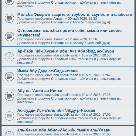
Добавлено в форуме
О сподвижниках, таби'инах и ученых первых
поколений
Мольба ‘Умара о защите от грубости, скупости и слабости
Последнее сообщение
A'mash
«
30 май 2026, 19:33
Добавлено в форуме
Обращение к Аллаху с мольбой (ду’а)
Остерегайся мольбы против себя, семьи или своего
имущества!
Последнее сообщение
A'mash
«
12 май 2026, 19:16
Добавлено в форуме
Обращение к Аллаху с мольбой (ду’а)
Ар-Раби’ ибн Хусайм ибн ‘Аиз Абу Язид ас-Саури
Последнее сообщение
abu abduRrazak
«
10 май 2026, 20:53
Добавлено в форуме
О сподвижниках, таби'инах и ученых первых
поколений
Имам Абу Дауд ас-Сиджистани
Последнее сообщение
abu abduRrazak
«
10 май 2026, 17:42
Добавлено в форуме
О сподвижниках, таби'инах и ученых первых
поколений
Абу-ль-‘Алия ар-Рияхи
Последнее сообщение
abu abduRrazak
«
10 май 2026, 17:28
Добавлено в форуме
О сподвижниках, таби'инах и ученых первых
поколений
Ас-Судди Исма’иль ибн ‘Абду-р-Рахман
Последнее сообщение
abu abduRrazak
«
09 май 2026, 17:02
Добавлено в форуме
О сподвижниках, таби'инах и ученых первых
поколений
аль-Хакам ибн Абиль-‘Ас ибн Умайя аль-Умави
Последнее сообщение
abu abduRrazak
«
07 май 2026, 21:08