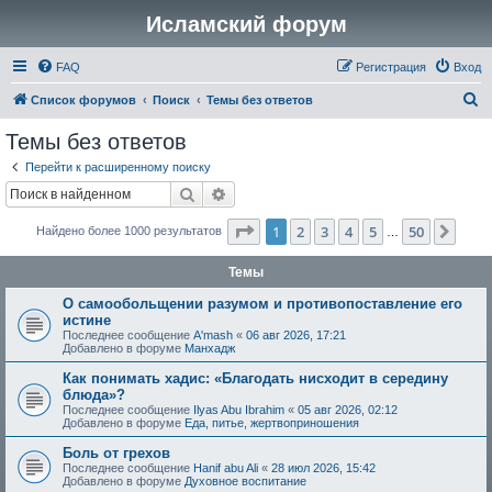
Исламский форум
FAQ
Регистрация
Вход
П
Список форумов
Поиск
Темы без ответов
о
Темы без ответов
и
Перейти к расширенному поиску
с
Поиск
Расширенный поиск
к
Страница
1
из
50
1
2
3
4
5
50
След
Найдено более 1000 результатов
…
Темы
О самообольщении разумом и противопоставление его
истине
Последнее сообщение
A'mash
«
06 авг 2026, 17:21
Добавлено в форуме
Манхадж
Как понимать хадис: «Благодать нисходит в середину
блюда»?
Последнее сообщение
Ilyas Abu Ibrahim
«
05 авг 2026, 02:12
Добавлено в форуме
Еда, питье, жертвоприношения
Боль от грехов
Последнее сообщение
Hanif abu Ali
«
28 июл 2026, 15:42
Добавлено в форуме
Духовное воспитание