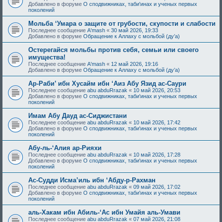
Добавлено в форуме
О сподвижниках, таби'инах и ученых первых
поколений
Мольба ‘Умара о защите от грубости, скупости и слабости
Последнее сообщение
A'mash
«
30 май 2026, 19:33
Добавлено в форуме
Обращение к Аллаху с мольбой (ду’а)
Остерегайся мольбы против себя, семьи или своего
имущества!
Последнее сообщение
A'mash
«
12 май 2026, 19:16
Добавлено в форуме
Обращение к Аллаху с мольбой (ду’а)
Ар-Раби’ ибн Хусайм ибн ‘Аиз Абу Язид ас-Саури
Последнее сообщение
abu abduRrazak
«
10 май 2026, 20:53
Добавлено в форуме
О сподвижниках, таби'инах и ученых первых
поколений
Имам Абу Дауд ас-Сиджистани
Последнее сообщение
abu abduRrazak
«
10 май 2026, 17:42
Добавлено в форуме
О сподвижниках, таби'инах и ученых первых
поколений
Абу-ль-‘Алия ар-Рияхи
Последнее сообщение
abu abduRrazak
«
10 май 2026, 17:28
Добавлено в форуме
О сподвижниках, таби'инах и ученых первых
поколений
Ас-Судди Исма’иль ибн ‘Абду-р-Рахман
Последнее сообщение
abu abduRrazak
«
09 май 2026, 17:02
Добавлено в форуме
О сподвижниках, таби'инах и ученых первых
поколений
аль-Хакам ибн Абиль-‘Ас ибн Умайя аль-Умави
Последнее сообщение
abu abduRrazak
«
07 май 2026, 21:08