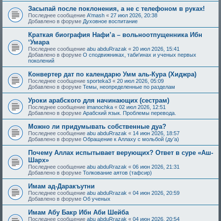
Засыпай после поклонения, а не с телефоном в руках!
Последнее сообщение
A'mash
«
27 июл 2026, 20:38
Добавлено в форуме
Духовное воспитание
Краткая биография Нафи’а – вольноотпущенника Ибн
‘Умара
Последнее сообщение
abu abduRrazak
«
20 июл 2026, 15:41
Добавлено в форуме
О сподвижниках, таби'инах и ученых первых
поколений
Конвертер дат по календарю Умм аль-Кура (Хиджра)
Последнее сообщение
sporteka3
«
20 июл 2026, 05:09
Добавлено в форуме
Темы, неопределенные по разделам
Уроки арабского для начинающих (сестрам)
Последнее сообщение
imanochka
«
02 июл 2026, 12:51
Добавлено в форуме
Арабский язык. Проблемы перевода.
Можно ли придумывать собственные дуа?
Последнее сообщение
abu abduRrazak
«
14 июн 2026, 18:57
Добавлено в форуме
Обращение к Аллаху с мольбой (ду’а)
Почему Аллах испытывает верующих? Ответ в суре «Аш-
Шарх»
Последнее сообщение
abu abduRrazak
«
06 июн 2026, 21:31
Добавлено в форуме
Толкование аятов (тафсир)
Имам ад-Даракъутни
Последнее сообщение
abu abduRrazak
«
04 июн 2026, 20:59
Добавлено в форуме
Об ученых
Имам Абу Бакр Ибн Аби Шейба
Последнее сообщение
abu abduRrazak
«
04 июн 2026, 20:54