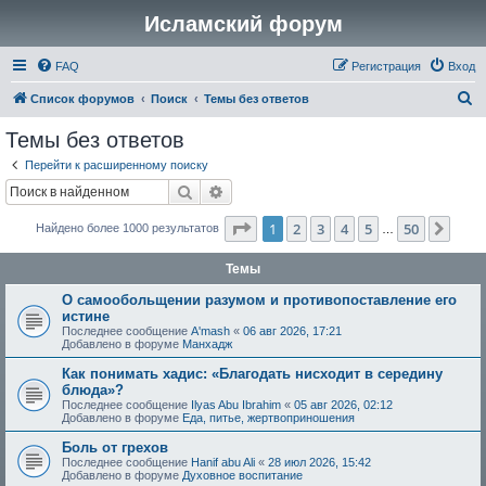
Исламский форум
FAQ
Регистрация
Вход
П
Список форумов
Поиск
Темы без ответов
о
Темы без ответов
и
Перейти к расширенному поиску
с
Поиск
Расширенный поиск
к
Страница
1
из
50
1
2
3
4
5
50
След
Найдено более 1000 результатов
…
Темы
О самообольщении разумом и противопоставление его
истине
Последнее сообщение
A'mash
«
06 авг 2026, 17:21
Добавлено в форуме
Манхадж
Как понимать хадис: «Благодать нисходит в середину
блюда»?
Последнее сообщение
Ilyas Abu Ibrahim
«
05 авг 2026, 02:12
Добавлено в форуме
Еда, питье, жертвоприношения
Боль от грехов
Последнее сообщение
Hanif abu Ali
«
28 июл 2026, 15:42
Добавлено в форуме
Духовное воспитание