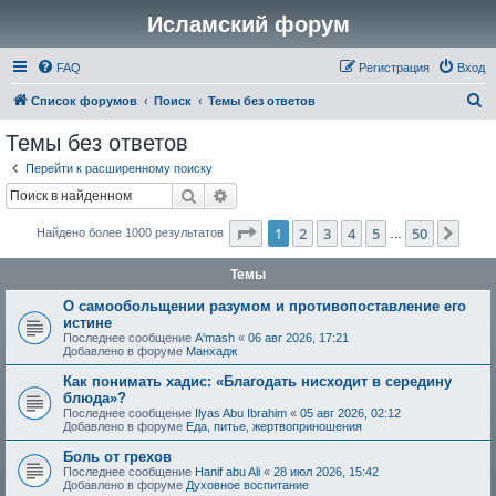
Исламский форум
FAQ
Регистрация
Вход
П
Список форумов
Поиск
Темы без ответов
о
Темы без ответов
и
Перейти к расширенному поиску
с
Поиск
Расширенный поиск
к
Страница
1
из
50
1
2
3
4
5
50
След
Найдено более 1000 результатов
…
Темы
О самообольщении разумом и противопоставление его
истине
Последнее сообщение
A'mash
«
06 авг 2026, 17:21
Добавлено в форуме
Манхадж
Как понимать хадис: «Благодать нисходит в середину
блюда»?
Последнее сообщение
Ilyas Abu Ibrahim
«
05 авг 2026, 02:12
Добавлено в форуме
Еда, питье, жертвоприношения
Боль от грехов
Последнее сообщение
Hanif abu Ali
«
28 июл 2026, 15:42
Добавлено в форуме
Духовное воспитание