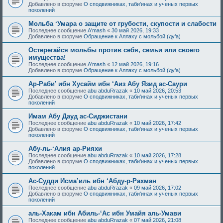
Добавлено в форуме
О сподвижниках, таби'инах и ученых первых
поколений
Мольба ‘Умара о защите от грубости, скупости и слабости
Последнее сообщение
A'mash
«
30 май 2026, 19:33
Добавлено в форуме
Обращение к Аллаху с мольбой (ду’а)
Остерегайся мольбы против себя, семьи или своего
имущества!
Последнее сообщение
A'mash
«
12 май 2026, 19:16
Добавлено в форуме
Обращение к Аллаху с мольбой (ду’а)
Ар-Раби’ ибн Хусайм ибн ‘Аиз Абу Язид ас-Саури
Последнее сообщение
abu abduRrazak
«
10 май 2026, 20:53
Добавлено в форуме
О сподвижниках, таби'инах и ученых первых
поколений
Имам Абу Дауд ас-Сиджистани
Последнее сообщение
abu abduRrazak
«
10 май 2026, 17:42
Добавлено в форуме
О сподвижниках, таби'инах и ученых первых
поколений
Абу-ль-‘Алия ар-Рияхи
Последнее сообщение
abu abduRrazak
«
10 май 2026, 17:28
Добавлено в форуме
О сподвижниках, таби'инах и ученых первых
поколений
Ас-Судди Исма’иль ибн ‘Абду-р-Рахман
Последнее сообщение
abu abduRrazak
«
09 май 2026, 17:02
Добавлено в форуме
О сподвижниках, таби'инах и ученых первых
поколений
аль-Хакам ибн Абиль-‘Ас ибн Умайя аль-Умави
Последнее сообщение
abu abduRrazak
«
07 май 2026, 21:08