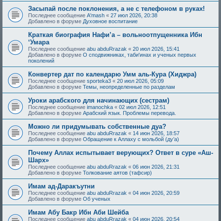
Засыпай после поклонения, а не с телефоном в руках!
Последнее сообщение
A'mash
«
27 июл 2026, 20:38
Добавлено в форуме
Духовное воспитание
Краткая биография Нафи’а – вольноотпущенника Ибн
‘Умара
Последнее сообщение
abu abduRrazak
«
20 июл 2026, 15:41
Добавлено в форуме
О сподвижниках, таби'инах и ученых первых
поколений
Конвертер дат по календарю Умм аль-Кура (Хиджра)
Последнее сообщение
sporteka3
«
20 июл 2026, 05:09
Добавлено в форуме
Темы, неопределенные по разделам
Уроки арабского для начинающих (сестрам)
Последнее сообщение
imanochka
«
02 июл 2026, 12:51
Добавлено в форуме
Арабский язык. Проблемы перевода.
Можно ли придумывать собственные дуа?
Последнее сообщение
abu abduRrazak
«
14 июн 2026, 18:57
Добавлено в форуме
Обращение к Аллаху с мольбой (ду’а)
Почему Аллах испытывает верующих? Ответ в суре «Аш-
Шарх»
Последнее сообщение
abu abduRrazak
«
06 июн 2026, 21:31
Добавлено в форуме
Толкование аятов (тафсир)
Имам ад-Даракъутни
Последнее сообщение
abu abduRrazak
«
04 июн 2026, 20:59
Добавлено в форуме
Об ученых
Имам Абу Бакр Ибн Аби Шейба
Последнее сообщение
abu abduRrazak
«
04 июн 2026, 20:54