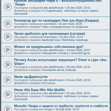
Краткая биография Нафи’а – вольноотпущенника Ибн
‘Умара
Последнее сообщение
abu abduRrazak
«
20 июл 2026, 15:41
Добавлено в форуме
О сподвижниках, таби'инах и ученых первых
поколений
Конвертер дат по календарю Умм аль-Кура (Хиджра)
Последнее сообщение
sporteka3
«
20 июл 2026, 05:09
Добавлено в форуме
Темы, неопределенные по разделам
Уроки арабского для начинающих (сестрам)
Последнее сообщение
imanochka
«
02 июл 2026, 12:51
Добавлено в форуме
Арабский язык. Проблемы перевода.
Можно ли придумывать собственные дуа?
Последнее сообщение
abu abduRrazak
«
14 июн 2026, 18:57
Добавлено в форуме
Обращение к Аллаху с мольбой (ду’а)
Почему Аллах испытывает верующих? Ответ в суре «Аш-
Шарх»
Последнее сообщение
abu abduRrazak
«
06 июн 2026, 21:31
Добавлено в форуме
Толкование аятов (тафсир)
Имам ад-Даракъутни
Последнее сообщение
abu abduRrazak
«
04 июн 2026, 20:59
Добавлено в форуме
Об ученых
Имам Абу Бакр Ибн Аби Шейба
Последнее сообщение
abu abduRrazak
«
04 июн 2026, 20:54
Добавлено в форуме
О сподвижниках, таби'инах и ученых первых
поколений
Мольба ‘Умара о защите от грубости, скупости и слабости
Последнее сообщение
A'mash
«
30 май 2026, 19:33