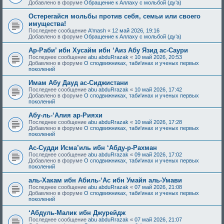
Добавлено в форуме
Обращение к Аллаху с мольбой (ду’а)
Остерегайся мольбы против себя, семьи или своего
имущества!
Последнее сообщение
A'mash
«
12 май 2026, 19:16
Добавлено в форуме
Обращение к Аллаху с мольбой (ду’а)
Ар-Раби’ ибн Хусайм ибн ‘Аиз Абу Язид ас-Саури
Последнее сообщение
abu abduRrazak
«
10 май 2026, 20:53
Добавлено в форуме
О сподвижниках, таби'инах и ученых первых
поколений
Имам Абу Дауд ас-Сиджистани
Последнее сообщение
abu abduRrazak
«
10 май 2026, 17:42
Добавлено в форуме
О сподвижниках, таби'инах и ученых первых
поколений
Абу-ль-‘Алия ар-Рияхи
Последнее сообщение
abu abduRrazak
«
10 май 2026, 17:28
Добавлено в форуме
О сподвижниках, таби'инах и ученых первых
поколений
Ас-Судди Исма’иль ибн ‘Абду-р-Рахман
Последнее сообщение
abu abduRrazak
«
09 май 2026, 17:02
Добавлено в форуме
О сподвижниках, таби'инах и ученых первых
поколений
аль-Хакам ибн Абиль-‘Ас ибн Умайя аль-Умави
Последнее сообщение
abu abduRrazak
«
07 май 2026, 21:08
Добавлено в форуме
О сподвижниках, таби'инах и ученых первых
поколений
‘Абдуль-Малик ибн Джурейдж
Последнее сообщение
abu abduRrazak
«
07 май 2026, 21:07