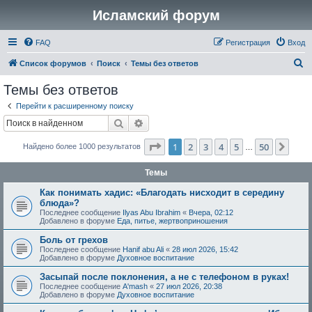
Исламский форум
FAQ
Регистрация
Вход
П
Список форумов
Поиск
Темы без ответов
о
Темы без ответов
и
Перейти к расширенному поиску
с
Поиск
Расширенный поиск
к
Страница
1
из
50
1
2
3
4
5
50
След
Найдено более 1000 результатов
…
Темы
Как понимать хадис: «Благодать нисходит в середину
блюда»?
Последнее сообщение
Ilyas Abu Ibrahim
«
Вчера, 02:12
Добавлено в форуме
Еда, питье, жертвоприношения
Боль от грехов
Последнее сообщение
Hanif abu Ali
«
28 июл 2026, 15:42
Добавлено в форуме
Духовное воспитание
Засыпай после поклонения, а не с телефоном в руках!
Последнее сообщение
A'mash
«
27 июл 2026, 20:38
Добавлено в форуме
Духовное воспитание