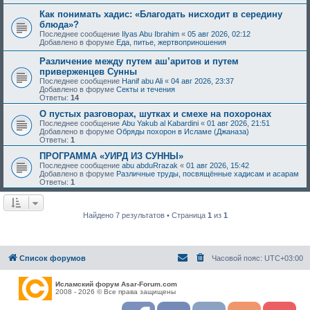
Как понимать хадис: «Благодать нисходит в середину
блюда»?
Последнее сообщение
Ilyas Abu Ibrahim
«
05 авг 2026, 02:12
Добавлено в форуме
Еда, питье, жертвоприношения
Различение между путем аш’аритов и путем
приверженцев Сунны
Последнее сообщение
Hanif abu Ali
«
04 авг 2026, 23:37
Добавлено в форуме
Секты и течения
Ответы:
14
О пустых разговорах, шутках и смехе на похоронах
Последнее сообщение
Abu Yakub al Kabardini
«
01 авг 2026, 21:51
Добавлено в форуме
Обряды похорон в Исламе (Джаназа)
Ответы:
1
ПРОГРАММА «УИРД ИЗ СУННЫ»
Последнее сообщение
abu abduRrazak
«
01 авг 2026, 15:42
Добавлено в форуме
Различные труды, посвящённые хадисам и асарам
Ответы:
1
Найдено 7 результатов • Страница
1
из
1
Список форумов
Часовой пояс:
UTC+03:00
Исламский форум Asar-Forum.com
2008 - 2026 © Все права защищены