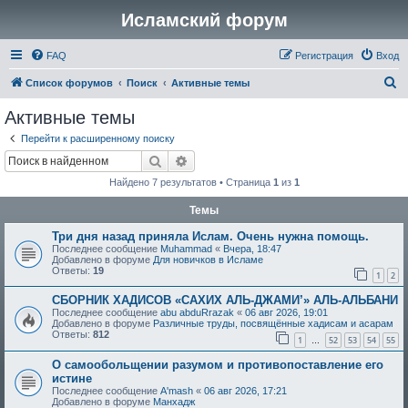
Исламский форум
FAQ
Регистрация
Вход
П
Список форумов
Поиск
Активные темы
о
Активные темы
и
Перейти к расширенному поиску
с
Поиск
Расширенный поиск
к
Найдено 7 результатов • Страница
1
из
1
Темы
Три дня назад приняла Ислам. Очень нужна помощь.
Последнее сообщение
Muhammad
«
Вчера, 18:47
Добавлено в форуме
Для новичков в Исламе
Ответы:
19
1
2
СБОРНИК ХАДИСОВ «САХИХ АЛЬ-ДЖАМИ’» АЛЬ-АЛЬБАНИ
Последнее сообщение
abu abduRrazak
«
06 авг 2026, 19:01
Добавлено в форуме
Различные труды, посвящённые хадисам и асарам
Ответы:
812
1
52
53
54
55
…
О самообольщении разумом и противопоставление его
истине
Последнее сообщение
A'mash
«
06 авг 2026, 17:21
Добавлено в форуме
Манхадж