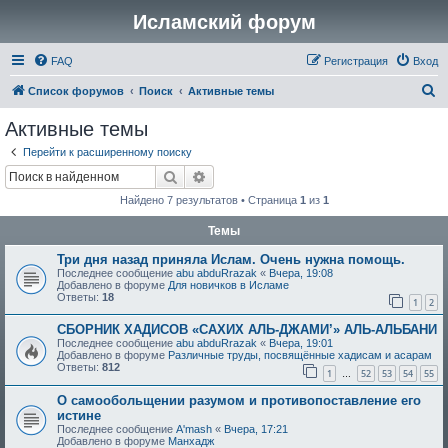
Исламский форум
FAQ
Регистрация
Вход
П
Список форумов
Поиск
Активные темы
о
Активные темы
и
Перейти к расширенному поиску
с
Поиск
Расширенный поиск
к
Найдено 7 результатов • Страница
1
из
1
Темы
Три дня назад приняла Ислам. Очень нужна помощь.
Последнее сообщение
abu abduRrazak
«
Вчера, 19:08
Добавлено в форуме
Для новичков в Исламе
Ответы:
18
1
2
СБОРНИК ХАДИСОВ «САХИХ АЛЬ-ДЖАМИ’» АЛЬ-АЛЬБАНИ
Последнее сообщение
abu abduRrazak
«
Вчера, 19:01
Добавлено в форуме
Различные труды, посвящённые хадисам и асарам
Ответы:
812
1
52
53
54
55
…
О самообольщении разумом и противопоставление его
истине
Последнее сообщение
A'mash
«
Вчера, 17:21
Добавлено в форуме
Манхадж