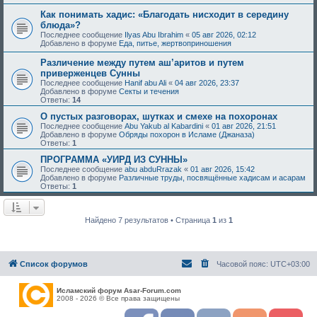
Как понимать хадис: «Благодать нисходит в середину
блюда»?
Последнее сообщение
Ilyas Abu Ibrahim
«
05 авг 2026, 02:12
Добавлено в форуме
Еда, питье, жертвоприношения
Различение между путем аш’аритов и путем
приверженцев Сунны
Последнее сообщение
Hanif abu Ali
«
04 авг 2026, 23:37
Добавлено в форуме
Секты и течения
Ответы:
14
О пустых разговорах, шутках и смехе на похоронах
Последнее сообщение
Abu Yakub al Kabardini
«
01 авг 2026, 21:51
Добавлено в форуме
Обряды похорон в Исламе (Джаназа)
Ответы:
1
ПРОГРАММА «УИРД ИЗ СУННЫ»
Последнее сообщение
abu abduRrazak
«
01 авг 2026, 15:42
Добавлено в форуме
Различные труды, посвящённые хадисам и асарам
Ответы:
1
Найдено 7 результатов • Страница
1
из
1
Список форумов
Часовой пояс:
UTC+03:00
Исламский форум Asar-Forum.com
2008 - 2026 © Все права защищены