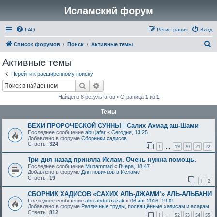
Исламский форум
FAQ
Регистрация
Вход
П
Список форумов
Поиск
Активные темы
о
Активные темы
и
Перейти к расширенному поиску
с
Поиск
Расширенный поиск
к
Найдено 8 результатов • Страница
1
из
1
Темы
ВЕХИ ПРОРОЧЕСКОЙ СУННЫ | Салих Ахмад аш-Шами
Последнее сообщение
abu jafar
«
Сегодня, 13:25
Добавлено в форуме
Сборники хадисов
Ответы:
324
1
19
20
21
22
…
Три дня назад приняла Ислам. Очень нужна помощь.
Последнее сообщение
Muhammad
«
Вчера, 18:47
Добавлено в форуме
Для новичков в Исламе
Ответы:
19
1
2
СБОРНИК ХАДИСОВ «САХИХ АЛЬ-ДЖАМИ’» АЛЬ-АЛЬБАНИ
Последнее сообщение
abu abduRrazak
«
06 авг 2026, 19:01
Добавлено в форуме
Различные труды, посвящённые хадисам и асарам
Ответы:
812
1
52
53
54
55
…