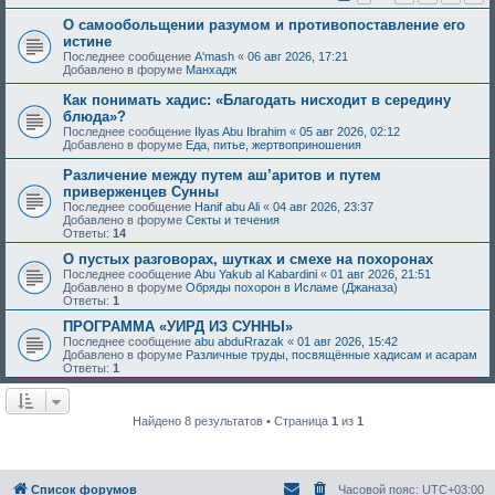
О самообольщении разумом и противопоставление его
истине
Последнее сообщение
A'mash
«
06 авг 2026, 17:21
Добавлено в форуме
Манхадж
Как понимать хадис: «Благодать нисходит в середину
блюда»?
Последнее сообщение
Ilyas Abu Ibrahim
«
05 авг 2026, 02:12
Добавлено в форуме
Еда, питье, жертвоприношения
Различение между путем аш’аритов и путем
приверженцев Сунны
Последнее сообщение
Hanif abu Ali
«
04 авг 2026, 23:37
Добавлено в форуме
Секты и течения
Ответы:
14
О пустых разговорах, шутках и смехе на похоронах
Последнее сообщение
Abu Yakub al Kabardini
«
01 авг 2026, 21:51
Добавлено в форуме
Обряды похорон в Исламе (Джаназа)
Ответы:
1
ПРОГРАММА «УИРД ИЗ СУННЫ»
Последнее сообщение
abu abduRrazak
«
01 авг 2026, 15:42
Добавлено в форуме
Различные труды, посвящённые хадисам и асарам
Ответы:
1
Найдено 8 результатов • Страница
1
из
1
Список форумов
Часовой пояс:
UTC+03:00