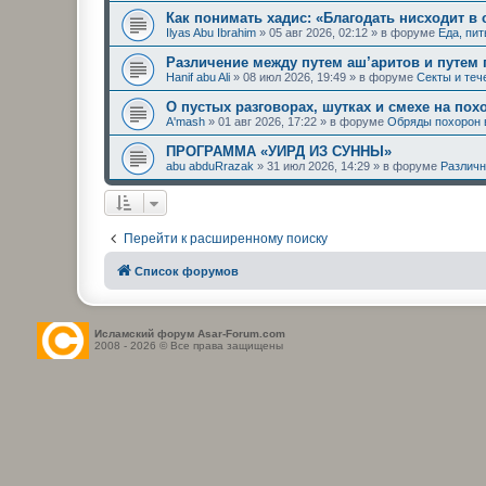
Как понимать хадис: «Благодать нисходит в
Ilyas Abu Ibrahim
»
05 авг 2026, 02:12
» в форуме
Еда, пи
Различение между путем аш’аритов и путем
Hanif abu Ali
»
08 июл 2026, 19:49
» в форуме
Секты и теч
О пустых разговорах, шутках и смехе на пох
A'mash
»
01 авг 2026, 17:22
» в форуме
Обряды похорон 
ПРОГРАММА «УИРД ИЗ СУННЫ»
abu abduRrazak
»
31 июл 2026, 14:29
» в форуме
Различн
Перейти к расширенному поиску
Список форумов
Исламский форум Asar-Forum.com
2008 - 2026 © Все права защищены