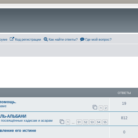
руме
Код регистрации
Как найти ответы?
Где мой вопрос?
ОТВЕТЫ
 помощь.
О
19
ламе
1
2
т
АЛЬ-АЛЬБАНИ
О
812
в
, посвящённые хадисам и асарам
1
51
52
53
54
55
…
т
е
ление его истине
О
0
в
т