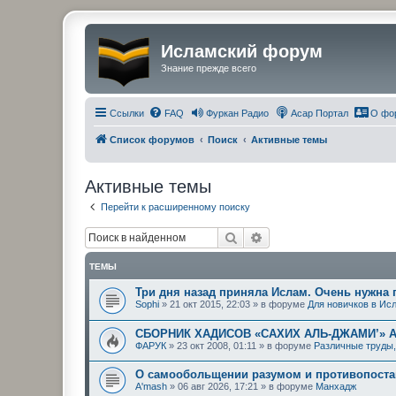
Исламский форум
Знание прежде всего
Ссылки
FAQ
Фуркан Радио
Асар Портал
О фо
Список форумов
Поиск
Активные темы
Активные темы
Перейти к расширенному поиску
Поиск
Расширенный поиск
ТЕМЫ
Три дня назад приняла Ислам. Очень нужна
Sophi
»
21 окт 2015, 22:03
» в форуме
Для новичков в Ис
СБОРНИК ХАДИСОВ «САХИХ АЛЬ-ДЖАМИ’» 
ФАРУК
»
23 окт 2008, 01:11
» в форуме
Различные труды
О самообольщении разумом и противопостав
A'mash
»
06 авг 2026, 17:21
» в форуме
Манхадж