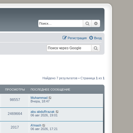
Поиск
Расширенный по
Регистрация
Вход
Найдено 7 результатов • Страница
1
из
1
ПРОСМОТРЫ
ПОСЛЕДНЕЕ СООБЩЕНИЕ
П
Muhammad
П
98557
о
Вчера, 18:47
с
р
л
П
abu abduRrazak
е
П
2469664
о
о
06 авг 2026, 19:01
д
с
н
р
л
с
е
П
A'mash
е
е
П
2017
о
о
06 авг 2026, 17:21
д
с
м
с
н