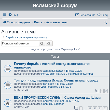
Исламский форум
FAQ
Регистрация
Вход
П
Список форумов
Поиск
Активные темы
о
Активные темы
и
Перейти к расширенному поиску
с
Поиск
Расширенный поиск
к
Найдено 7 результатов • Страница
1
из
1
Темы
Почему борьба с истиной всегда заканчивается
одинаково
Последнее сообщение
abu abduRrazak
«
Вчера, 19:05
Добавлено в форуме
Исламский призыв в понимании саляфов
Три дня назад приняла Ислам. Очень нужна помощь.
Последнее сообщение
ne4iksen
«
Вчера, 13:50
Добавлено в форуме
Для новичков в Исламе
Ответы:
20
1
2
ВЕХИ ПРОРОЧЕСКОЙ СУННЫ | Салих Ахмад аш-Шами
Последнее сообщение
abu jafar
«
08 авг 2026, 13:25
Добавлено в форуме
Сборники хадисов
Ответы:
324
1
19
20
21
22
…