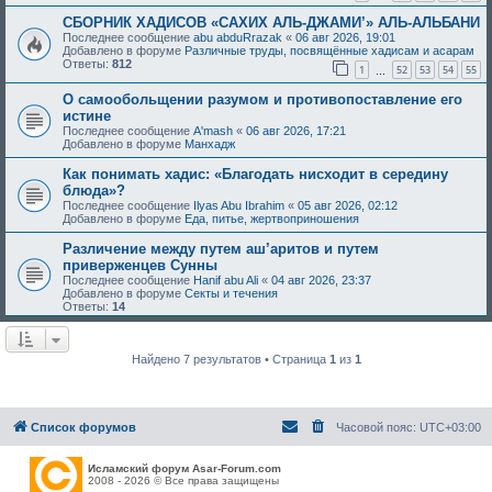
СБОРНИК ХАДИСОВ «САХИХ АЛЬ-ДЖАМИ’» АЛЬ-АЛЬБАНИ
Последнее сообщение
abu abduRrazak
«
06 авг 2026, 19:01
Добавлено в форуме
Различные труды, посвящённые хадисам и асарам
Ответы:
812
1
52
53
54
55
…
О самообольщении разумом и противопоставление его
истине
Последнее сообщение
A'mash
«
06 авг 2026, 17:21
Добавлено в форуме
Манхадж
Как понимать хадис: «Благодать нисходит в середину
блюда»?
Последнее сообщение
Ilyas Abu Ibrahim
«
05 авг 2026, 02:12
Добавлено в форуме
Еда, питье, жертвоприношения
Различение между путем аш’аритов и путем
приверженцев Сунны
Последнее сообщение
Hanif abu Ali
«
04 авг 2026, 23:37
Добавлено в форуме
Секты и течения
Ответы:
14
Найдено 7 результатов • Страница
1
из
1
Список форумов
Часовой пояс:
UTC+03:00
Исламский форум Asar-Forum.com
2008 - 2026 © Все права защищены