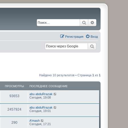
Поиск
Расширенный по
Регистрация
Вход
Найдено 10 результатов • Страница
1
из
1
ПРОСМОТРЫ
ПОСЛЕДНЕЕ СООБЩЕНИЕ
П
abu abduRrazak
П
93653
о
Сегодня, 19:08
с
р
л
П
abu abduRrazak
е
П
2457924
о
о
Сегодня, 19:01
д
с
н
р
л
с
е
П
A'mash
е
е
П
290
о
о
Сегодня, 17:21
д
с
м
с
н