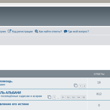
руме
Код регистрации
Как найти ответы?
Где мой вопрос?
ОТВЕТЫ
 помощь.
О
18
ламе
1
2
т
АЛЬ-АЛЬБАНИ
О
812
в
, посвящённые хадисам и асарам
1
51
52
53
54
55
…
т
е
ление его истине
О
0
в
т