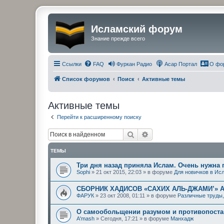
Исламский форум
Знание прежде всего
Ссылки
FAQ
Фуркан Радио
Асар Портал
О фо
Список форумов
Поиск
Активные темы
Активные темы
Перейти к расширенному поиску
Поиск
Расширенный поиск
ТЕМЫ
Три дня назад приняла Ислам. Очень нужна
Sophi
»
21 окт 2015, 22:03
» в форуме
Для новичков в Ис
СБОРНИК ХАДИСОВ «САХИХ АЛЬ-ДЖАМИ’» 
ФАРУК
»
23 окт 2008, 01:11
» в форуме
Различные труды
О самообольщении разумом и противопостав
A'mash
»
Сегодня, 17:21
» в форуме
Манхадж