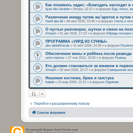
Как понимать хадис: «Благодать нисходит в
Ilyas Abu Ibrahim
»
Вчера, 02:12
» в форуме
Еда, питье, 
Различение между путем аш’аритов и путем
Hanif abu Ali
»
08 июл 2026, 19:49
» в форуме
Секты и теч
О пустых разговорах, шутках и смехе на пох
A'mash
»
01 авг 2026, 17:22
» в форуме
Обряды похорон 
ПРОГРАММА «УИРД ИЗ СУННЫ»
abu abduRrazak
»
31 июл 2026, 14:29
» в форуме
Различн
Обеспечение жены и ребёнка после развода
umm mansur
»
27 янв 2010, 10:05
» в форуме
Развод
Кто должен становиться за имамом в перво
A'mash
»
30 июл 2026, 22:17
» в форуме
Совершение мол
Ношение костюма, брюк и галстука
hattab
»
23 мар 2009, 22:21
» в форуме
Одеяние
Перейти к расширенному поиску
Список форумов
Исламский форум Asar-Forum.com
2008 - 2026 © Все права защищены