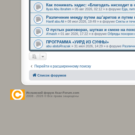
Как понимать хадис: «Благодать нисходит в
Ilyas Abu Ibrahim
»
05 авг 2026, 02:12
» в форуме
Еда, пи
Различение между путем аш’аритов и путем
Hanif abu Ali
»
08 июл 2026, 19:49
» в форуме
Секты и теч
О пустых разговорах, шутках и смехе на пох
A'mash
»
01 авг 2026, 17:22
» в форуме
Обряды похорон 
ПРОГРАММА «УИРД ИЗ СУННЫ»
abu abduRrazak
»
31 июл 2026, 14:29
» в форуме
Различн
Перейти к расширенному поиску
Список форумов
Исламский форум Asar-Forum.com
2008 - 2026 © Все права защищены