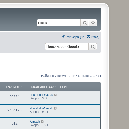
Поиск
Расширенный по
Регистрация
Вход
Найдено 7 результатов • Страница
1
из
1
ПРОСМОТРЫ
ПОСЛЕДНЕЕ СООБЩЕНИЕ
П
abu abduRrazak
П
95224
о
Вчера, 19:08
с
р
л
П
abu abduRrazak
е
П
2464178
о
о
Вчера, 19:01
д
с
н
р
л
с
е
П
A'mash
е
е
П
912
о
о
Вчера, 17:21
д
с
м
с
н