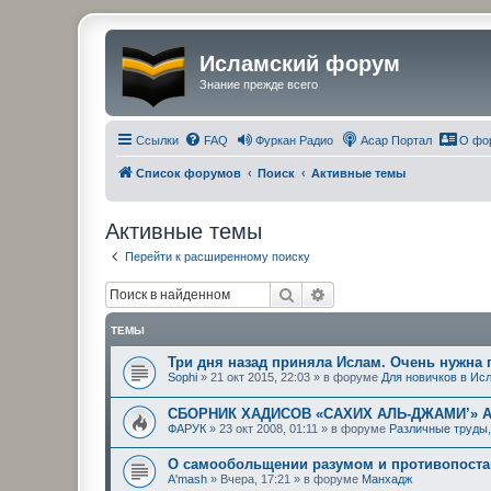
Исламский форум
Знание прежде всего
Ссылки
FAQ
Фуркан Радио
Асар Портал
О фо
Список форумов
Поиск
Активные темы
Активные темы
Перейти к расширенному поиску
Поиск
Расширенный поиск
ТЕМЫ
Три дня назад приняла Ислам. Очень нужна
Sophi
»
21 окт 2015, 22:03
» в форуме
Для новичков в Ис
СБОРНИК ХАДИСОВ «САХИХ АЛЬ-ДЖАМИ’» 
ФАРУК
»
23 окт 2008, 01:11
» в форуме
Различные труды
О самообольщении разумом и противопостав
A'mash
»
Вчера, 17:21
» в форуме
Манхадж