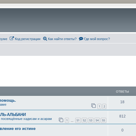
руме
Код регистрации
Как найти ответы?
Где мой вопрос?
ОТВЕТЫ
 помощь.
О
18
ламе
1
2
т
АЛЬ-АЛЬБАНИ
О
812
в
, посвящённые хадисам и асарам
1
51
52
53
54
55
…
т
е
ление его истине
О
0
в
т