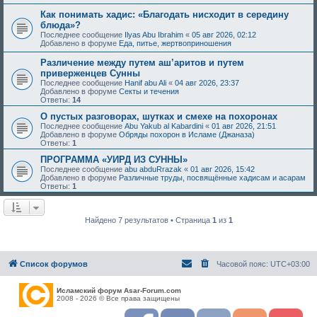
Как понимать хадис: «Благодать нисходит в середину
блюда»?
Последнее сообщение
Ilyas Abu Ibrahim
«
05 авг 2026, 02:12
Добавлено в форуме
Еда, питье, жертвоприношения
Различение между путем аш’аритов и путем
приверженцев Сунны
Последнее сообщение
Hanif abu Ali
«
04 авг 2026, 23:37
Добавлено в форуме
Секты и течения
Ответы:
14
О пустых разговорах, шутках и смехе на похоронах
Последнее сообщение
Abu Yakub al Kabardini
«
01 авг 2026, 21:51
Добавлено в форуме
Обряды похорон в Исламе (Джаназа)
Ответы:
1
ПРОГРАММА «УИРД ИЗ СУННЫ»
Последнее сообщение
abu abduRrazak
«
01 авг 2026, 15:42
Добавлено в форуме
Различные труды, посвящённые хадисам и асарам
Ответы:
1
Найдено 7 результатов • Страница
1
из
1
Список форумов
Часовой пояс:
UTC+03:00
Исламский форум Asar-Forum.com
2008 - 2026 © Все права защищены