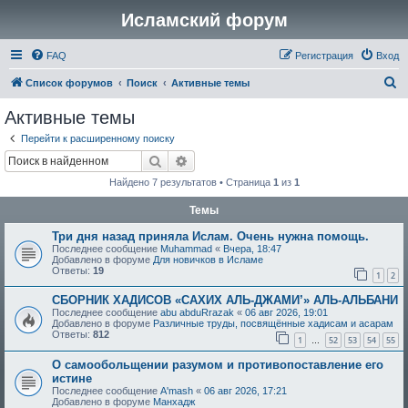
Исламский форум
FAQ
Регистрация
Вход
П
Список форумов
Поиск
Активные темы
о
Активные темы
и
Перейти к расширенному поиску
с
Поиск
Расширенный поиск
к
Найдено 7 результатов • Страница
1
из
1
Темы
Три дня назад приняла Ислам. Очень нужна помощь.
Последнее сообщение
Muhammad
«
Вчера, 18:47
Добавлено в форуме
Для новичков в Исламе
Ответы:
19
1
2
СБОРНИК ХАДИСОВ «САХИХ АЛЬ-ДЖАМИ’» АЛЬ-АЛЬБАНИ
Последнее сообщение
abu abduRrazak
«
06 авг 2026, 19:01
Добавлено в форуме
Различные труды, посвящённые хадисам и асарам
Ответы:
812
1
52
53
54
55
…
О самообольщении разумом и противопоставление его
истине
Последнее сообщение
A'mash
«
06 авг 2026, 17:21
Добавлено в форуме
Манхадж