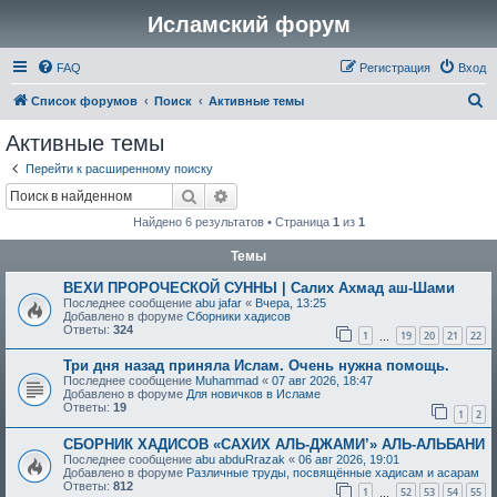
Исламский форум
FAQ
Регистрация
Вход
П
Список форумов
Поиск
Активные темы
о
Активные темы
и
Перейти к расширенному поиску
с
Поиск
Расширенный поиск
к
Найдено 6 результатов • Страница
1
из
1
Темы
ВЕХИ ПРОРОЧЕСКОЙ СУННЫ | Салих Ахмад аш-Шами
Последнее сообщение
abu jafar
«
Вчера, 13:25
Добавлено в форуме
Сборники хадисов
Ответы:
324
1
19
20
21
22
…
Три дня назад приняла Ислам. Очень нужна помощь.
Последнее сообщение
Muhammad
«
07 авг 2026, 18:47
Добавлено в форуме
Для новичков в Исламе
Ответы:
19
1
2
СБОРНИК ХАДИСОВ «САХИХ АЛЬ-ДЖАМИ’» АЛЬ-АЛЬБАНИ
Последнее сообщение
abu abduRrazak
«
06 авг 2026, 19:01
Добавлено в форуме
Различные труды, посвящённые хадисам и асарам
Ответы:
812
1
52
53
54
55
…