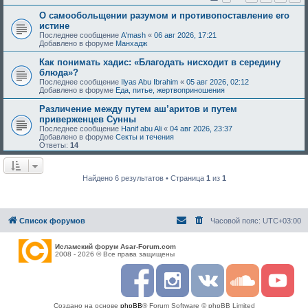
О самообольщении разумом и противопоставление его
истине
Последнее сообщение
A'mash
«
06 авг 2026, 17:21
Добавлено в форуме
Манхадж
Как понимать хадис: «Благодать нисходит в середину
блюда»?
Последнее сообщение
Ilyas Abu Ibrahim
«
05 авг 2026, 02:12
Добавлено в форуме
Еда, питье, жертвоприношения
Различение между путем аш’аритов и путем
приверженцев Сунны
Последнее сообщение
Hanif abu Ali
«
04 авг 2026, 23:37
Добавлено в форуме
Секты и течения
Ответы:
14
Найдено 6 результатов • Страница
1
из
1
Список форумов
Часовой пояс:
UTC+03:00
Исламский форум Asar-Forum.com
2008 - 2026 © Все права защищены
F
I
R
S
Y
a
n
S
o
o
c
s
S
u
u
Создано на основе
phpBB
® Forum Software © phpBB Limited
e
t
n
t