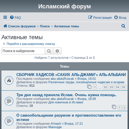
Исламский форум
FAQ
Регистрация
Вход
П
Список форумов
Поиск
Активные темы
о
Активные темы
и
Перейти к расширенному поиску
с
Поиск
Расширенный поиск
к
Найдено 7 результатов • Страница
1
из
1
Темы
СБОРНИК ХАДИСОВ «САХИХ АЛЬ-ДЖАМИ’» АЛЬ-АЛЬБАНИ
Последнее сообщение
abu abduRrazak
«
Вчера, 19:01
Добавлено в форуме
Различные труды, посвящённые хадисам и асарам
Ответы:
812
1
52
53
54
55
…
Три дня назад приняла Ислам. Очень нужна помощь.
Последнее сообщение
abu abduRrazak
«
Вчера, 18:08
Добавлено в форуме
Для новичков в Исламе
Ответы:
18
1
2
О самообольщении разумом и противопоставление его
истине
Последнее сообщение
A'mash
«
Вчера, 17:21
Добавлено в форуме
Манхадж