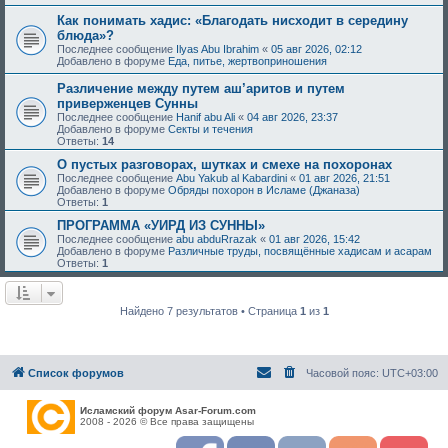
Как понимать хадис: «Благодать нисходит в середину
блюда»?
Последнее сообщение
Ilyas Abu Ibrahim
«
05 авг 2026, 02:12
Добавлено в форуме
Еда, питье, жертвоприношения
Различение между путем аш’аритов и путем
приверженцев Сунны
Последнее сообщение
Hanif abu Ali
«
04 авг 2026, 23:37
Добавлено в форуме
Секты и течения
Ответы:
14
О пустых разговорах, шутках и смехе на похоронах
Последнее сообщение
Abu Yakub al Kabardini
«
01 авг 2026, 21:51
Добавлено в форуме
Обряды похорон в Исламе (Джаназа)
Ответы:
1
ПРОГРАММА «УИРД ИЗ СУННЫ»
Последнее сообщение
abu abduRrazak
«
01 авг 2026, 15:42
Добавлено в форуме
Различные труды, посвящённые хадисам и асарам
Ответы:
1
Найдено 7 результатов • Страница
1
из
1
Список форумов
Часовой пояс:
UTC+03:00
Исламский форум Asar-Forum.com
2008 - 2026 © Все права защищены