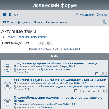
Исламский форум
FAQ
Регистрация
Вход
П
Список форумов
Поиск
Активные темы
о
Активные темы
и
Перейти к расширенному поиску
с
Поиск
Расширенный поиск
к
Найдено 7 результатов • Страница
1
из
1
Темы
Три дня назад приняла Ислам. Очень нужна помощь.
Последнее сообщение
Muhammad
«
Вчера, 18:47
Добавлено в форуме
Для новичков в Исламе
Ответы:
19
1
2
СБОРНИК ХАДИСОВ «САХИХ АЛЬ-ДЖАМИ’» АЛЬ-АЛЬБАНИ
Последнее сообщение
abu abduRrazak
«
06 авг 2026, 19:01
Добавлено в форуме
Различные труды, посвящённые хадисам и асарам
Ответы:
812
1
52
53
54
55
…
О самообольщении разумом и противопоставление его
истине
Последнее сообщение
A'mash
«
06 авг 2026, 17:21
Добавлено в форуме
Манхадж