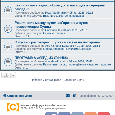
Как понимать хадис: «Благодать нисходит в середину
блюда»?
Последнее сообщение
Ilyas Abu Ibrahim
«
05 авг 2026, 02:12
Добавлено в форуме
Еда, питье, жертвоприношения
Различение между путем аш’аритов и путем
приверженцев Сунны
Последнее сообщение
Hanif abu Ali
«
04 авг 2026, 23:37
Добавлено в форуме
Секты и течения
Ответы:
14
О пустых разговорах, шутках и смехе на похоронах
Последнее сообщение
Abu Yakub al Kabardini
«
01 авг 2026, 21:51
Добавлено в форуме
Обряды похорон в Исламе (Джаназа)
Ответы:
1
ПРОГРАММА «УИРД ИЗ СУННЫ»
Последнее сообщение
abu abduRrazak
«
01 авг 2026, 15:42
Добавлено в форуме
Различные труды, посвящённые хадисам и асарам
Ответы:
1
Найдено 7 результатов • Страница
1
из
1
Список форумов
Часовой пояс:
UTC+03:00
Исламский форум Asar-Forum.com
2008 - 2026 © Все права защищены