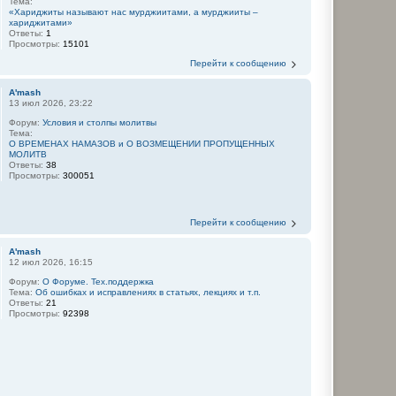
Тема:
«Хариджиты называют нас мурджиитами, а мурджииты –
хариджитами»
Ответы:
1
Просмотры:
15101
Перейти к сообщению
A'mash
13 июл 2026, 23:22
Форум:
Условия и столпы молитвы
Тема:
О ВРЕМЕНАХ НАМАЗОВ и О ВОЗМЕЩЕНИИ ПРОПУЩЕННЫХ
МОЛИТВ
Ответы:
38
Просмотры:
300051
Перейти к сообщению
A'mash
12 июл 2026, 16:15
Форум:
О Форуме. Тех.поддержка
Тема:
Об ошибках и исправлениях в статьях, лекциях и т.п.
Ответы:
21
Просмотры:
92398