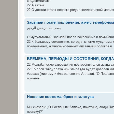
сподвижникам!
22 А затем:
22 О достоинствах первого ряда в коллективной молитве
Засыпай после поклонения, а не с телефоном 
بسم الله الرحمن الرحيم
О мусульманин, засыпай после поклонения и поминания А
22 К большому сожалению, сегодня многие мусульмане
поклонением, а многочисленным листанием роликов и .
ВРЕМЕНА, ПЕРИОДЫ И СОСТОЯНИЯ, КОГ
22 Мольба после завершения повторения слов азана з
22 Со слов ‘Абдуллаха ибн ‘Амра (да будет доволен и
Аллаха (мир ему и благословение Аллаха): “O Посланни
причине ...
Ношение костюма, брюк и галстука
Мы сказали: „О Посланник Аллаха, поистине, люди Пис
повязку)?“