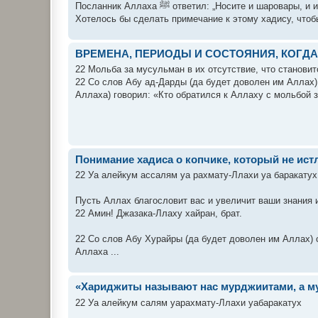
Посланник Аллаха ﷺ ответил: „Носите и шар
Хотелось бы сделать примечание к этому хадису, чтобы
ВРЕМЕНА, ПЕРИОДЫ И СОСТОЯНИЯ, КОГ
22 Мольба за мусульман в их отсутствие, что становит
22 Со слов Абу ад-Дарды (да будет доволен им Аллах)
Аллаха) говорил: «Кто обратился к Аллаху с мольбой за
Понимание хадиса о копчике, который не ист
22 Уа алейкум ассалям уа рахмату-Ллахи уа баракатух
Пусть Аллах благословит вас и увеличит ваши знания и
22 Амин! Джазака-Ллаху хайран, брат.
22 Со слов Абу Хурайры (да будет доволен им Аллах) 
Аллаха ...
«Хариджиты называют нас мурджиитами, а м
22 Уа алейкум салям уарахмату-Ллахи уабаракатух