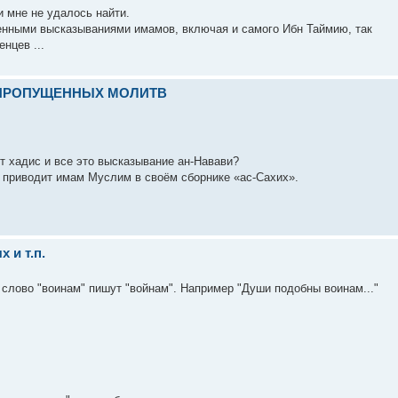
и мне не удалось найти.
енными высказываниями имамов, включая и самого Ибн Таймию, так
нцев ...
 ПРОПУЩЕННЫХ МОЛИТВ
т хадис и все это высказывание ан-Навави?
го приводит имам Муслим в своём сборнике «ас-Сахих».
 и т.п.
 слово "воинам" пишут "войнам". Например "Души подобны воинам..."