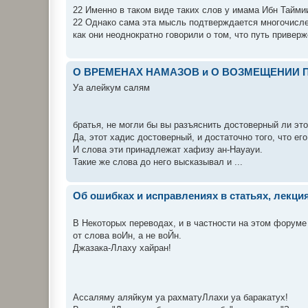
22 Именно в таком виде таких слов у имама Ибн Тайми
22 Однако сама эта мысль подтверждается многочисл
как они неоднократно говорили о том, что путь приверже
О ВРЕМЕНАХ НАМАЗОВ и О ВОЗМЕЩЕНИИ
Уа алейкум салям
братья, не могли бы вы разъяснить достоверный ли это
Да, этот хадис достоверный, и достаточно того, что е
И слова эти принадлежат хафизу ан-Науауи.
Такие же слова до него высказывал и ...
Об ошибках и исправлениях в статьях, лекциях
В Некоторых переводах, и в частности на этом форуме
от слова воИн, а не воЙн.
Джазака-Ллаху хайран!
Ассаляму аляйкум уа рахматуЛлахи уа баракатух!