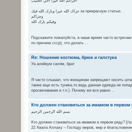
جزاكم الله خيرا أخي الحبيب!
جزاك الله خيرا وبارك الله فيك за прекрасную статью.
وجزاكم
وفيكم بارك الله
Подскажите пожалуйста, в наше время часто встречаю
по причине ссср), что делать ...
Re: Ношение костюма, брюк и галстука
Уа алейкум салям, брат
Я часто слышал, что женщинам запрещают носить штан
также еще есть туника,то ведь данная одежда не попад
просвечивания и т.п.). Почему же все равно ...
Кто должен становиться за имамом в первом
بسم الله الرحمن الرحيم
Кто должен становиться за имамом в первом ряду? [/size
22 Хвала Аллаху – Господу миров, мир и благословен