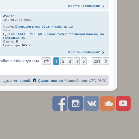
Перейти к сообщению
A'mash
18 июн 2026, 00:12
Форум:
О неверии и многобожии (куфр, ширк)
Тема:
ЕДИНОГЛАСНОЕ МНЕНИЕ – относиться к оставившим молитву, как
к мусульманам
Ответы:
8
Просмотры:
62760
Перейти к сообщению
Страница
1
из
231
1
2
3
4
5
231
След.
Найдено 3453 результата
…
 с администрацией
Удалить cookies
Часовой пояс:
UTC+03:00
F
I
R
S
Y
a
n
S
o
o
c
s
S
u
u
e
t
n
t
b
a
d
u
o
g
c
b
o
r
l
e
k
a
o
m
u
d