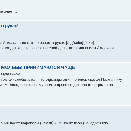
 знает ...
в руках!
ллаха, а не с телефоном в руках [/b][/color][/size]
 отходят ко сну, завершая свой день, не поминанием Аллаха и
..
ДА МОЛЬБЫ ПРИНИМАЮТСЯ ЧАЩЕ
а муаззином
м Аллах) сообщается, что однажды один человек сказал Посланнику
к Аллаха, поистине, муаззины превосходят нас (в награде) по
ания носят шаровары (брюки) и не носят изар (набедренную