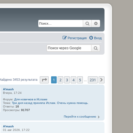
Поиск
Расширенный по
Регистрация
Вход
Страница
1
из
231
1
2
3
4
5
231
След.
Найдено 3453 результата
…
A'mash
Вчера, 17:24
Форум:
Для новичков в Исламе
Тема:
Три дня назад приняла Ислам. Очень нужна помощь.
Ответы:
16
Просмотры:
91707
Перейти к сообщению
A'mash
01 авг 2026, 17:22