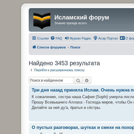
Исламский форум
Знание прежде всего
Ссылки
FAQ
Фуркан Радио
Асар Портал
О фо
Список форумов
Поиск
Найдено 3453 результата
Перейти к расширенному поиску
Поиск
Расширенный поиск
Три дня назад приняла Ислам. Очень нужна 
К сожалению, сестра наша Сафия (Sophi) умерла после
Прошу Всевышнего Аллаха - Господа миров, чтобы Он п
Делайте за неё ду'а, братья и сёстры.
О пустых разговорах, шутках и смехе на похо