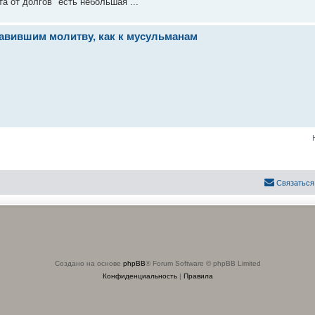
а от долгов" есть небольшая ...
вившим молитву, как к мусульманам
Связаться
Создано на основе
phpBB
® Forum Software © phpBB Limited
Конфиденциальность
|
Правила