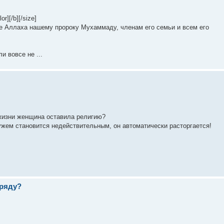
][/b][/size]
ие Аллаха нашему пророку Мухаммаду, членам его семьи и всем его
 вовсе не ...
 жизни женщина оставила религию?
ужем становится недействительным, он автоматически расторгается!
 ряду?