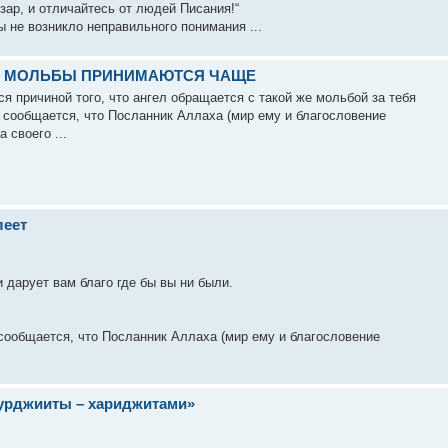
овары, и изар, и отличайтесь от людей Писания!“
 не возникло неправильного понимания ...
ДА МОЛЬБЫ ПРИНИМАЮТСЯ ЧАЩЕ
ся причиной того, что ангел обращается с такой же мольбой за тебя
 сообщается, что Посланник Аллаха (мир ему и благословение
 своего ...
леет
 дарует вам благо где бы вы ни были.
сообщается, что Посланник Аллаха (мир ему и благословение
урджииты – хариджитами»