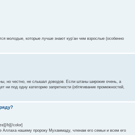
тся молодые, которые лучше знают кур’ан чем взрослые (особенно
ы, но честно, не слышал доводов. Если штаны широкие очень, а
ет ни под одну категорию запретности (обтягивание промежностей,
 ряду?
][/b][/color]
ие Аллаха нашему пророку Мухаммаду, членам его семьи и всем его