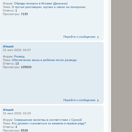
Форум:
Обряды похорон в Исламе (Джаназа)
Тема:
О пустых разговорах, шутках и смехе на похоронах
Ответы:
1
Просмотры:
7235
Перейти к сообщению
A'mash
31 июл 2026, 04:07
Форум:
Развод
Тема:
Обеспечение жены и ребёнка после развода
Ответы:
13
Просмотры:
105620
Перейти к сообщению
A'mash
31 июл 2026, 03:20
Форум:
Совершение молитвы в соответствии с Сунной
Тема:
Кто должен становиться за имамом в первом ряду?
Ответы:
3
Просмотры:
8539