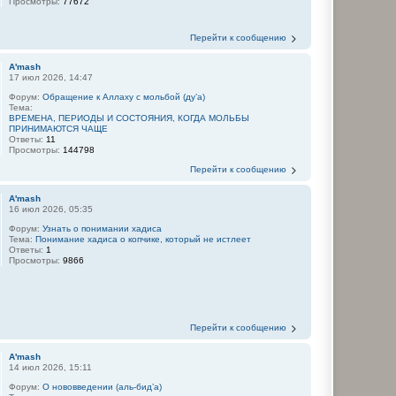
Просмотры:
77672
Перейти к сообщению
A'mash
17 июл 2026, 14:47
Форум:
Обращение к Аллаху с мольбой (ду’а)
Тема:
ВРЕМЕНА, ПЕРИОДЫ И СОСТОЯНИЯ, КОГДА МОЛЬБЫ
ПРИНИМАЮТСЯ ЧАЩЕ
Ответы:
11
Просмотры:
144798
Перейти к сообщению
A'mash
16 июл 2026, 05:35
Форум:
Узнать о понимании хадиса
Тема:
Понимание хадиса о копчике, который не истлеет
Ответы:
1
Просмотры:
9866
Перейти к сообщению
A'mash
14 июл 2026, 15:11
Форум:
О нововведении (аль-бид’а)