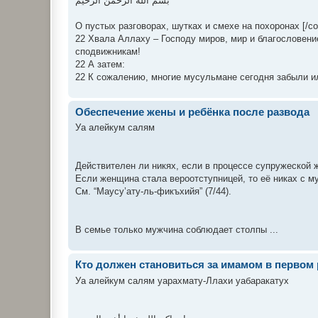
بسم الله الرحمن الرحيم
О пустых разговорах, шутках и смехе на похоронах [/color
22 Хвала Аллаху – Господу миров, мир и благословен
сподвижникам!
22 А затем:
22 К сожалению, многие мусульмане сегодня забыли или
Обеспечение жены и ребёнка после развода
Уа алейкум салям
Действителен ли никях, если в процессе супружеской
Если женщина стала вероотступницей, то её никах с м
См. “Маусу’ату-ль-фикъхийя” (7/44).
В семье только мужчина соблюдает столпы ...
Кто должен становиться за имамом в первом
Уа алейкум салям уарахмату-Ллахи уабаракатух