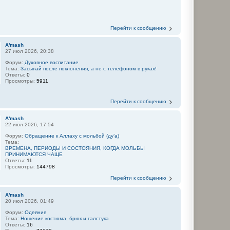
Перейти к сообщению
A'mash
27 июл 2026, 20:38
Форум:
Духовное воспитание
Тема:
Засыпай после поклонения, а не с телефоном в руках!
Ответы:
0
Просмотры:
5911
Перейти к сообщению
A'mash
22 июл 2026, 17:54
Форум:
Обращение к Аллаху с мольбой (ду’а)
Тема:
ВРЕМЕНА, ПЕРИОДЫ И СОСТОЯНИЯ, КОГДА МОЛЬБЫ
ПРИНИМАЮТСЯ ЧАЩЕ
Ответы:
11
Просмотры:
144798
Перейти к сообщению
A'mash
20 июл 2026, 01:49
Форум:
Одеяние
Тема:
Ношение костюма, брюк и галстука
Ответы:
16