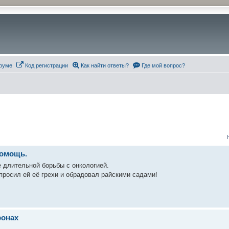
руме
Код регистрации
Как найти ответы?
Где мой вопрос?
помощь.
 длительной борьбы с онкологией.
росил ей её грехи и обрадовал райскими садами!
ронах