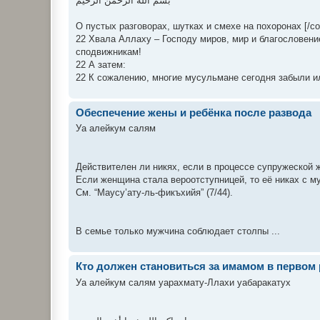
بسم الله الرحمن الرحيم
О пустых разговорах, шутках и смехе на похоронах [/color
22 Хвала Аллаху – Господу миров, мир и благословен
сподвижникам!
22 А затем:
22 К сожалению, многие мусульмане сегодня забыли или
Обеспечение жены и ребёнка после развода
Уа алейкум салям
Действителен ли никях, если в процессе супружеской
Если женщина стала вероотступницей, то её никах с м
См. “Маусу’ату-ль-фикъхийя” (7/44).
В семье только мужчина соблюдает столпы ...
Кто должен становиться за имамом в первом
Уа алейкум салям уарахмату-Ллахи уабаракатух