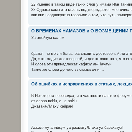
22 Именно в таком виде таких слов у имама Ибн Тайми
22 Однако сама эта мысль подтверждается многочисл
как они неоднократно говорили о том, что путь приверже
О ВРЕМЕНАХ НАМАЗОВ и О ВОЗМЕЩЕНИИ
Уа алейкум салям
братья, не могли бы вы разъяснить достоверный ли это
Да, этот хадис достоверный, и достаточно того, что е
И слова эти принадлежат хафизу ан-Науауи.
Такие же слова до него высказывал и ...
Об ошибках и исправлениях в статьях, лекциях
В Некоторых переводах, и в частности на этом форуме
от слова воИн, а не воЙн.
Джазака-Ллаху хайран!
Ассаляму аляйкум уа рахматуЛлахи уа баракатух!