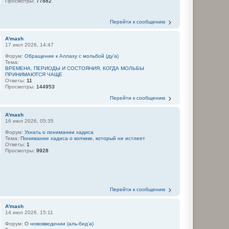
Просмотры:
77882
Перейти к сообщению
A'mash
17 июл 2026, 14:47
Форум:
Обращение к Аллаху с мольбой (ду’а)
Тема:
ВРЕМЕНА, ПЕРИОДЫ И СОСТОЯНИЯ, КОГДА МОЛЬБЫ
ПРИНИМАЮТСЯ ЧАЩЕ
Ответы:
11
Просмотры:
144953
Перейти к сообщению
A'mash
16 июл 2026, 05:35
Форум:
Узнать о понимании хадиса
Тема:
Понимание хадиса о копчике, который не истлеет
Ответы:
1
Просмотры:
9928
Перейти к сообщению
A'mash
14 июл 2026, 15:11
Форум:
О нововведении (аль-бид’а)