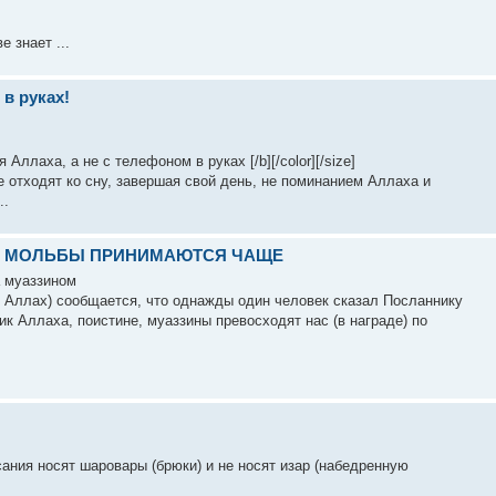
 знает ...
в руках!
ллаха, а не с телефоном в руках [/b][/color][/size]
 отходят ко сну, завершая свой день, не поминанием Аллаха и
..
ДА МОЛЬБЫ ПРИНИМАЮТСЯ ЧАЩЕ
а муаззином
м Аллах) сообщается, что однажды один человек сказал Посланнику
к Аллаха, поистине, муаззины превосходят нас (в награде) по
ания носят шаровары (брюки) и не носят изар (набедренную