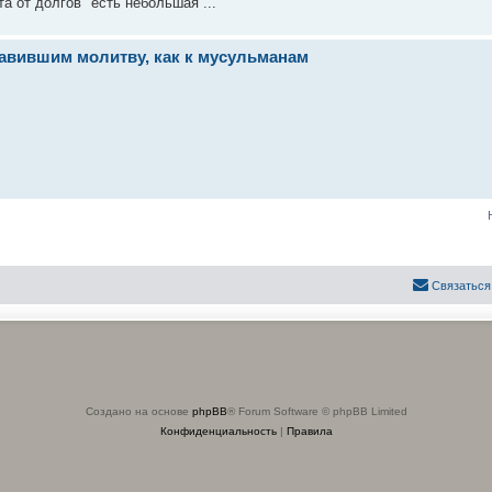
а от долгов" есть небольшая ...
вившим молитву, как к мусульманам
Связаться
Создано на основе
phpBB
® Forum Software © phpBB Limited
Конфиденциальность
|
Правила