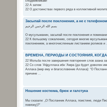
сподвижникам!
22 А затем:
22 О достоинствах первого ряда в коллективной молитве
Засыпай после поклонения, а не с телефоном 
بسم الله الرحمن الرحيم
О мусульманин, засыпай после поклонения и поминания А
22 К большому сожалению, сегодня многие мусульмане
поклонением, а многочисленным листанием роликов и .
ВРЕМЕНА, ПЕРИОДЫ И СОСТОЯНИЯ, КОГ
22 Мольба после завершения повторения слов азана з
22 Со слов ‘Абдуллаха ибн ‘Амра (да будет доволен и
Аллаха (мир ему и благословение Аллаха): “O Посланни
причине ...
Ношение костюма, брюк и галстука
Мы сказали: „О Посланник Аллаха, поистине, люди Пис
повязку)?“