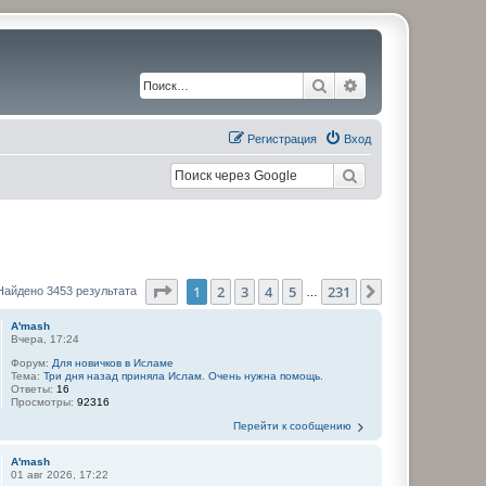
Поиск
Расширенный по
Регистрация
Вход
Страница
1
из
231
1
2
3
4
5
231
След.
Найдено 3453 результата
…
A'mash
Вчера, 17:24
Форум:
Для новичков в Исламе
Тема:
Три дня назад приняла Ислам. Очень нужна помощь.
Ответы:
16
Просмотры:
92316
Перейти к сообщению
A'mash
01 авг 2026, 17:22