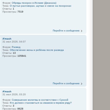
Форум:
Обряды похорон в Исламе (Джаназа)
Тема:
О пустых разговорах, шутках и смехе на похоронах
Ответы:
1
Просмотры:
7519
Перейти к сообщению
A'mash
31 июл 2026, 04:07
Форум:
Развод
Тема:
Обеспечение жены и ребёнка после развода
Ответы:
13
Просмотры:
105841
Перейти к сообщению
A'mash
31 июл 2026, 03:20
Форум:
Совершение молитвы в соответствии с Сунной
Тема:
Кто должен становиться за имамом в первом ряду?
Ответы:
3
Просмотры:
8628