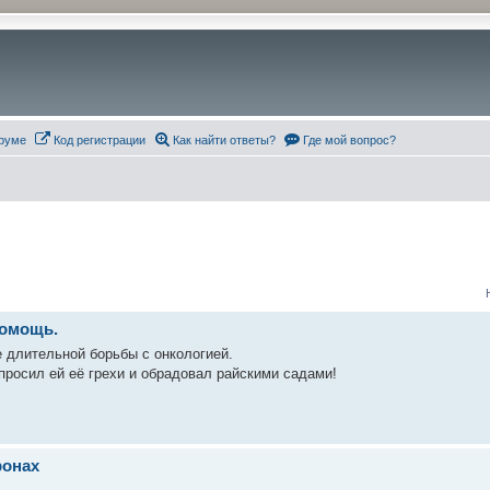
руме
Код регистрации
Как найти ответы?
Где мой вопрос?
помощь.
 длительной борьбы с онкологией.
росил ей её грехи и обрадовал райскими садами!
ронах