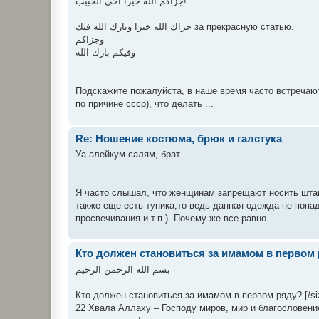
جزاكم الله خيرا أخي الحبيب!
جزاك الله خيرا وبارك الله فيك за прекрасную статью.
وجزاكم
وفيكم بارك الله
Подскажите пожалуйста, в наше время часто встречаю
по причине ссср), что делать ...
Re: Ношение костюма, брюк и галстука
Уа алейкум салям, брат
Я часто слышал, что женщинам запрещают носить штан
также еще есть туника,то ведь данная одежда не попад
просвечивания и т.п.). Почему же все равно ...
Кто должен становиться за имамом в первом
بسم الله الرحمن الرحيم
Кто должен становиться за имамом в первом ряду? [/size
22 Хвала Аллаху – Господу миров, мир и благословен