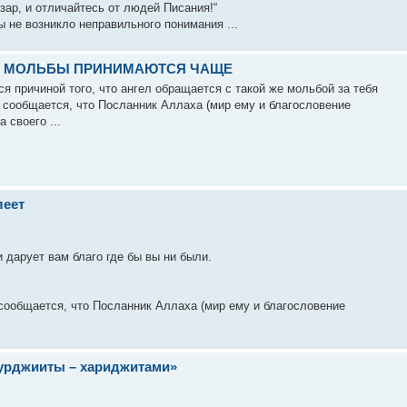
овары, и изар, и отличайтесь от людей Писания!“
 не возникло неправильного понимания ...
ДА МОЛЬБЫ ПРИНИМАЮТСЯ ЧАЩЕ
ся причиной того, что ангел обращается с такой же мольбой за тебя
 сообщается, что Посланник Аллаха (мир ему и благословение
 своего ...
леет
 дарует вам благо где бы вы ни были.
сообщается, что Посланник Аллаха (мир ему и благословение
урджииты – хариджитами»