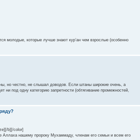
тся молодые, которые лучше знают кур’ан чем взрослые (особенно
ы, но честно, не слышал доводов. Если штаны широкие очень, а
ет ни под одну категорию запретности (обтягивание промежностей,
 ряду?
][/b][/color]
ие Аллаха нашему пророку Мухаммаду, членам его семьи и всем его