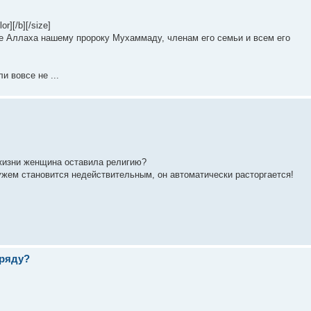
][/b][/size]
ие Аллаха нашему пророку Мухаммаду, членам его семьи и всем его
 вовсе не ...
 жизни женщина оставила религию?
ужем становится недействительным, он автоматически расторгается!
 ряду?