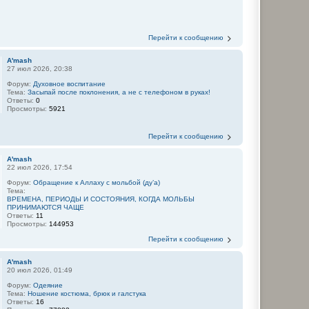
Перейти к сообщению
A'mash
27 июл 2026, 20:38
Форум:
Духовное воспитание
Тема:
Засыпай после поклонения, а не с телефоном в руках!
Ответы:
0
Просмотры:
5921
Перейти к сообщению
A'mash
22 июл 2026, 17:54
Форум:
Обращение к Аллаху с мольбой (ду’а)
Тема:
ВРЕМЕНА, ПЕРИОДЫ И СОСТОЯНИЯ, КОГДА МОЛЬБЫ
ПРИНИМАЮТСЯ ЧАЩЕ
Ответы:
11
Просмотры:
144953
Перейти к сообщению
A'mash
20 июл 2026, 01:49
Форум:
Одеяние
Тема:
Ношение костюма, брюк и галстука
Ответы:
16