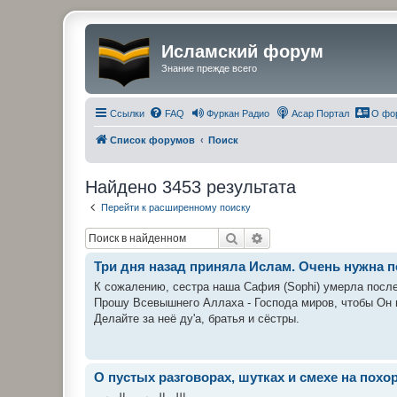
Исламский форум
Знание прежде всего
Ссылки
FAQ
Фуркан Радио
Асар Портал
О фо
Список форумов
Поиск
Найдено 3453 результата
Перейти к расширенному поиску
Поиск
Расширенный поиск
Три дня назад приняла Ислам. Очень нужна 
К сожалению, сестра наша Сафия (Sophi) умерла после
Прошу Всевышнего Аллаха - Господа миров, чтобы Он п
Делайте за неё ду'а, братья и сёстры.
О пустых разговорах, шутках и смехе на похо