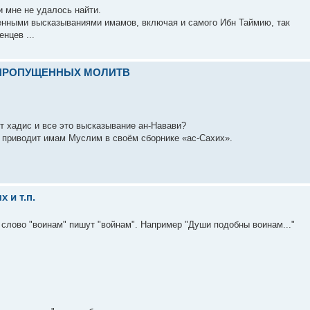
и мне не удалось найти.
енными высказываниями имамов, включая и самого Ибн Таймию, так
нцев ...
 ПРОПУЩЕННЫХ МОЛИТВ
т хадис и все это высказывание ан-Навави?
го приводит имам Муслим в своём сборнике «ас-Сахих».
 и т.п.
 слово "воинам" пишут "войнам". Например "Души подобны воинам..."