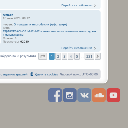
Перейти к сообщению
A'mash
18 июн 2026, 00:12
Форум:
О неверии и многобожии (куфр, ширк)
Тема:
ЕДИНОГЛАСНОЕ МНЕНИЕ – относиться к оставившим молитву, как
к мусульманам
Ответы:
8
Просмотры:
62930
Перейти к сообщению
Страница
1
из
231
1
2
3
4
5
231
След.
Найдено 3453 результата
…
 с администрацией
Удалить cookies
Часовой пояс:
UTC+03:00
F
I
R
S
Y
a
n
S
o
o
c
s
S
u
u
e
t
n
t
b
a
d
u
o
g
c
b
o
r
l
e
k
a
o
m
u
d