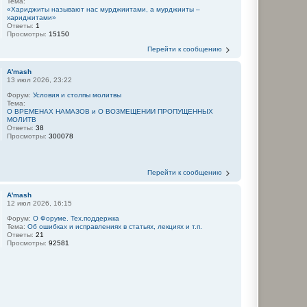
Тема:
«Хариджиты называют нас мурджиитами, а мурджииты –
хариджитами»
Ответы:
1
Просмотры:
15150
Перейти к сообщению
A'mash
13 июл 2026, 23:22
Форум:
Условия и столпы молитвы
Тема:
О ВРЕМЕНАХ НАМАЗОВ и О ВОЗМЕЩЕНИИ ПРОПУЩЕННЫХ
МОЛИТВ
Ответы:
38
Просмотры:
300078
Перейти к сообщению
A'mash
12 июл 2026, 16:15
Форум:
О Форуме. Тех.поддержка
Тема:
Об ошибках и исправлениях в статьях, лекциях и т.п.
Ответы:
21
Просмотры:
92581