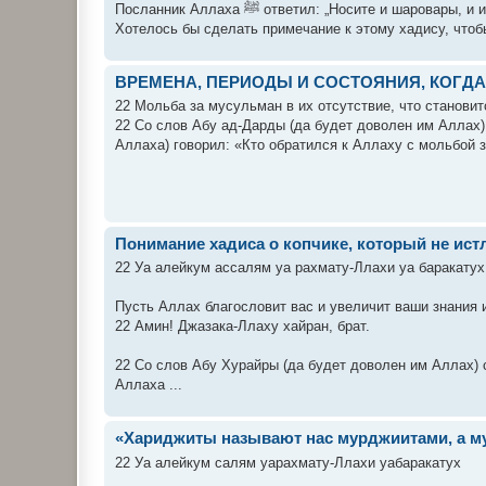
Посланник Аллаха ﷺ ответил: „Носите и шар
Хотелось бы сделать примечание к этому хадису, чтобы
ВРЕМЕНА, ПЕРИОДЫ И СОСТОЯНИЯ, КОГ
22 Мольба за мусульман в их отсутствие, что становит
22 Со слов Абу ад-Дарды (да будет доволен им Аллах)
Аллаха) говорил: «Кто обратился к Аллаху с мольбой за
Понимание хадиса о копчике, который не ист
22 Уа алейкум ассалям уа рахмату-Ллахи уа баракатух
Пусть Аллах благословит вас и увеличит ваши знания и
22 Амин! Джазака-Ллаху хайран, брат.
22 Со слов Абу Хурайры (да будет доволен им Аллах) 
Аллаха ...
«Хариджиты называют нас мурджиитами, а м
22 Уа алейкум салям уарахмату-Ллахи уабаракатух